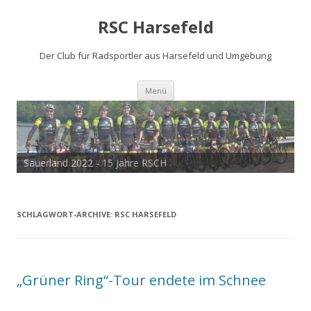
RSC Harsefeld
Der Club für Radsportler aus Harsefeld und Umgebung
Zum
Menü
Inhalt
springen
Sauerland 2022 - 15 Jahre RSCH
Tour de Cux 2020
SCHLAGWORT-ARCHIVE:
RSC HARSEFELD
„Grüner Ring“-Tour endete im Schnee