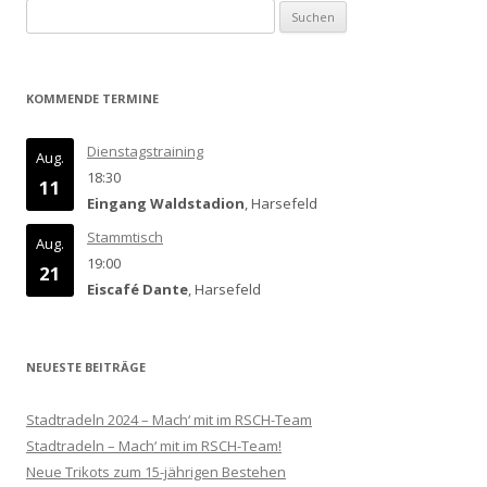
Suchen
nach:
KOMMENDE TERMINE
Dienstagstraining
Aug.
18:30
11
Eingang Waldstadion
, Harsefeld
Stammtisch
Aug.
19:00
21
Eiscafé Dante
, Harsefeld
NEUESTE BEITRÄGE
Stadtradeln 2024 – Mach‘ mit im RSCH-Team
Stadtradeln – Mach‘ mit im RSCH-Team!
Neue Trikots zum 15-jährigen Bestehen