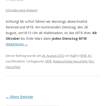
Schreibe eine Antwort
Achtung! Ab sofort fahren wir dienstags abwechselnd
Rennrad und MTB. Am kommenden Dienstag, den 28.
August, um18:15 Uhr ab Waldstadion, ist das MTB dran.
Ab
Oktober
bis Ende März dann
jeden Dienstag MTB
!
Weiterlesen
→
Dieser Beitrag wurde am
26. August 2012
von
Ralf
in
MTB, XC
veröffentlicht. Schlagworte:
MTB
,
Radsportclub Harsefeld
,
RSC
Harsefeld
.
Beitrags-
←
Ältere Beiträge
Navigation