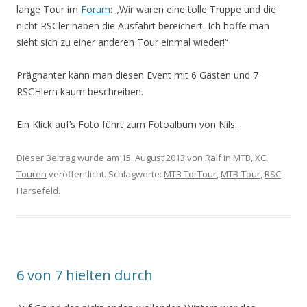
lange Tour im
Forum
: „Wir waren eine tolle Truppe und die
nicht RSCler haben die Ausfahrt bereichert. Ich hoffe man
sieht sich zu einer anderen Tour einmal wieder!“
Prägnanter kann man diesen Event mit 6 Gästen und 7
RSCHlern kaum beschreiben.
Ein Klick auf’s Foto führt zum Fotoalbum von Nils.
Dieser Beitrag wurde am
15. August 2013
von
Ralf
in
MTB, XC
,
Touren
veröffentlicht. Schlagworte:
MTB TorTour
,
MTB-Tour
,
RSC
Harsefeld
.
6 von 7 hielten durch