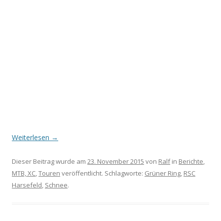
Weiterlesen
→
Dieser Beitrag wurde am
23. November 2015
von
Ralf
in
Berichte
,
MTB, XC
,
Touren
veröffentlicht. Schlagworte:
Grüner Ring
,
RSC
Harsefeld
,
Schnee
.