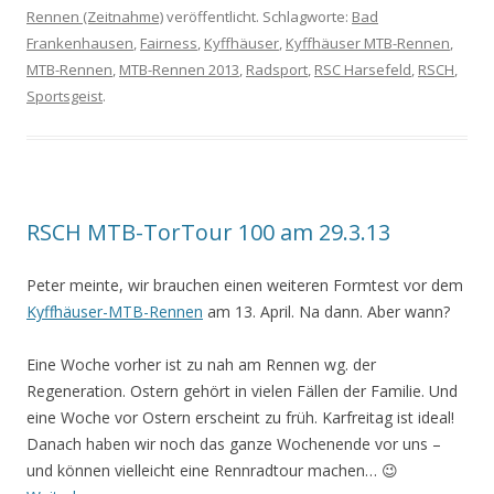
Rennen (Zeitnahme)
veröffentlicht. Schlagworte:
Bad
Frankenhausen
,
Fairness
,
Kyffhäuser
,
Kyffhäuser MTB-Rennen
,
MTB-Rennen
,
MTB-Rennen 2013
,
Radsport
,
RSC Harsefeld
,
RSCH
,
Sportsgeist
.
RSCH MTB-TorTour 100 am 29.3.13
Peter meinte, wir brauchen einen weiteren Formtest vor dem
Kyffhäuser-MTB-Rennen
am 13. April. Na dann. Aber wann?
Eine Woche vorher ist zu nah am Rennen wg. der
Regeneration. Ostern gehört in vielen Fällen der Familie. Und
eine Woche vor Ostern erscheint zu früh. Karfreitag ist ideal!
Danach haben wir noch das ganze Wochenende vor uns –
und können vielleicht eine Rennradtour machen… 😉