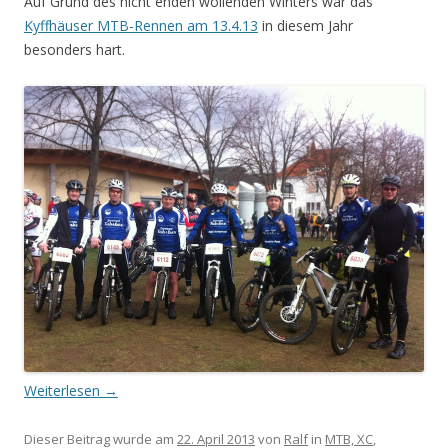
Auf Grund des nicht enden wollenden Winters war das
Kyffhäuser MTB-Rennen am 13.4.13
in diesem Jahr
besonders hart.
Weiterlesen
→
Dieser Beitrag wurde am
22. April 2013
von
Ralf
in
MTB, XC
,