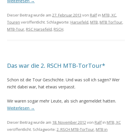
Weiterlesen
→
Dieser Beitrag wurde am
27. Februar 2013
von
Ralf
in
MTB, XC
,
Touren
veröffentlicht. Schlagworte:
Harsefeld
,
MTB
,
MTB TorTour
,
MTB-Tour
,
RSC Harsefeld
,
RSCH
.
Das war die 2. RSCH MTB-TorTour*
Schon ist die Tour Geschichte. Und was soll ich sagen? Wer
nicht dabei war, hat etwas verpasst.
Wir waren sogar mehr Leute, als sich angemeldet hatten.
Weiterlesen
→
Dieser Beitrag wurde am
18. November 2012
von
Ralf
in
MTB, XC
veröffentlicht. Schlagworte:
2. RSCH MTB-TorTour
,
MTB in