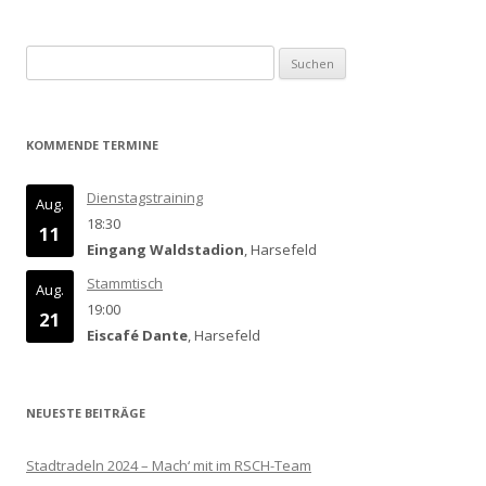
Suchen
nach:
KOMMENDE TERMINE
Dienstagstraining
Aug.
18:30
11
Eingang Waldstadion
, Harsefeld
Stammtisch
Aug.
19:00
21
Eiscafé Dante
, Harsefeld
NEUESTE BEITRÄGE
Stadtradeln 2024 – Mach‘ mit im RSCH-Team