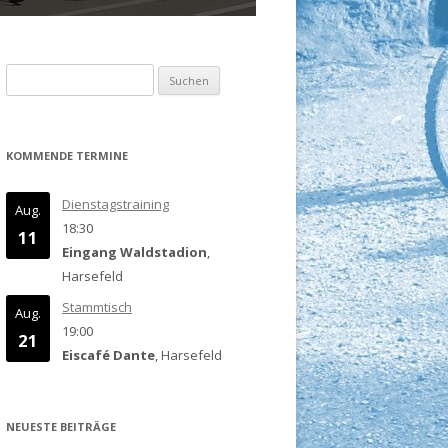
Suchen
nach:
KOMMENDE TERMINE
Dienstagstraining
Aug.
18:30
11
Eingang Waldstadion
,
Harsefeld
Stammtisch
Aug.
19:00
21
Eiscafé Dante
, Harsefeld
NEUESTE BEITRÄGE