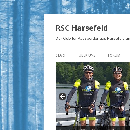
RSC Harsefeld
Der Club für Radsportler aus Harsefeld 
START
ÜBER UNS
FORUM
ÜBER UNS
UNSERE STRECKEN
FOTOALBEN
PRESSE
TRIKOTS
IMPRESSUM