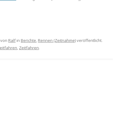
von
Ralf
in
Berichte
,
Rennen (Zeitnahme)
veröffentlicht.
itfahren
,
Zeitfahren
.