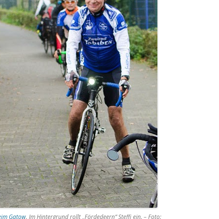
eim Gatow
. Im Hintergrund rollt „Fördedeern“ Steffi ein. – Foto: