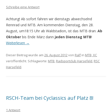
Schreibe eine Antwort
Achtung! Ab sofort fahren wir dienstags abwechselnd
Rennrad und MTB. Am kommenden Dienstag, den 28.
August, um18:15 Uhr ab Waldstadion, ist das MTB dran.
Ab
Oktober
bis Ende März dann
jeden Dienstag MTB
!
Weiterlesen
→
Dieser Beitrag wurde am
26. August 2012
von
Ralf
in
MTB, XC
veröffentlicht. Schlagworte:
MTB
,
Radsportclub Harsefeld
,
RSC
Harsefeld
.
RSCH-Team bei Cyclassics auf Platz 8!
1 Antwort