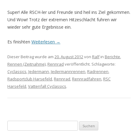
Super! Alle RSCH-ler und Freunde sind heil ins Ziel gekommen.
Und Wow! Trotz der extremen Hitzeschlacht fuhren wir
wieder sehr gute Ergebnisse ein.
Es finishten
Weiterlesen
→
Dieser Beitrag wurde am
20. August 2012
von
Ralf
in
Berichte
,
Rennen (Zeitnahme)
,
Rennrad
veröffentlicht. Schlagworte:
Cyclassics
,
Jedermann
,
Jedermannrennen
,
Radrennen
,
Radsportclub Harsefeld
,
Rennrad
,
Rennradfahren
,
RSC
Harsefeld
,
Vattenfall Cyclassics
.
Suchen
nach: