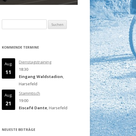
Suchen
nach:
KOMMENDE TERMINE
Dienstagstraining
Aug.
18:30
11
Eingang Waldstadion
,
Harsefeld
Stammtisch
Aug.
19:00
21
Eiscafé Dante
, Harsefeld
NEUESTE BEITRÄGE