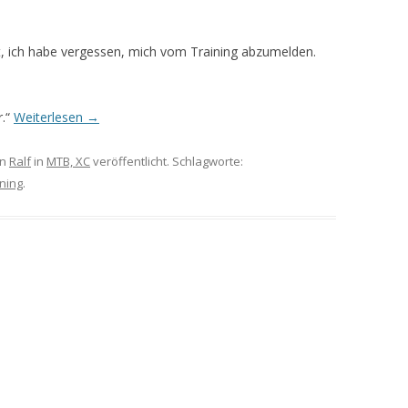
st, ich habe vergessen, mich vom Training abzumelden.
r.“
Weiterlesen
→
on
Ralf
in
MTB, XC
veröffentlicht. Schlagworte:
ning
.