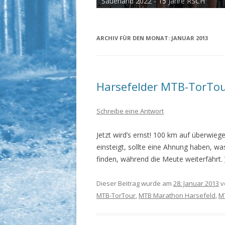
Sauerland 2022 - 15 Jahre RSCH
Tour de Cux 2020
ARCHIV FÜR DEN MONAT:
JANUAR 2013
Harsefelder MTB-TorTou
Schreibe eine Antwort
Jetzt wird’s ernst! 100 km auf überwi
einsteigt, sollte eine Ahnung haben, w
finden, während die Meute weiterfährt.
Dieser Beitrag wurde am
28. Januar 2013
v
MTB-TorTour
,
MTB Marathon Harsefeld
,
M