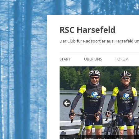
RSC Harsefeld
Der Club für Radsportler aus Harsefeld 
START
ÜBER UNS
FORUM
ÜBER UNS
UNSERE STRECKEN
FOTOALBEN
PRESSE
TRIKOTS
IMPRESSUM