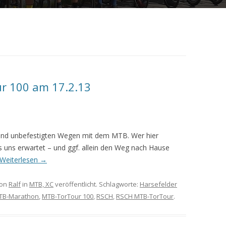
r 100 am 17.2.13
egend unbefestigten Wegen mit dem MTB. Wer hier
as uns erwartet – und ggf. allein den Weg nach Hause
Weiterlesen
→
on
Ralf
in
MTB, XC
veröffentlicht. Schlagworte:
Harsefelder
TB-Marathon
,
MTB-TorTour 100
,
RSCH
,
RSCH MTB-TorTour
.