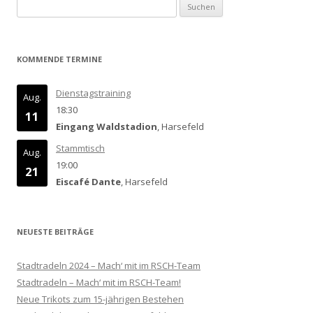
Suchen
nach:
KOMMENDE TERMINE
Dienstagstraining
Aug.
18:30
11
Eingang Waldstadion
, Harsefeld
Stammtisch
Aug.
19:00
21
Eiscafé Dante
, Harsefeld
NEUESTE BEITRÄGE
Stadtradeln 2024 – Mach‘ mit im RSCH-Team
Stadtradeln – Mach‘ mit im RSCH-Team!
Neue Trikots zum 15-jährigen Bestehen