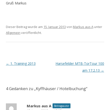
Gruß Markus
Dieser Beitrag wurde am
15. Januar 2013
von
Markus aus A
unter
Allgemein
veröffentlicht.
Beitrags-
←
1. Training 2013
Harsefelder MTB-TorTour 100
Navigation
am 17.2.13
→
4 Gedanken zu „
Kyffhäuser / Hotelbuchung
“
Markus aus A
Beitragsautor