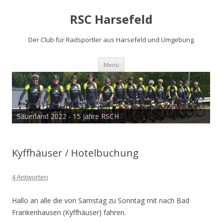
RSC Harsefeld
Der Club für Radsportler aus Harsefeld und Umgebung
Zum
Menü
Inhalt
springen
Sauerland 2022 - 15 Jahre RSCH
Kyffhäuser / Hotelbuchung
4 Antworten
Hallo an alle die von Samstag zu Sonntag mit nach Bad
Frankenhausen (Kyffhäuser) fahren.