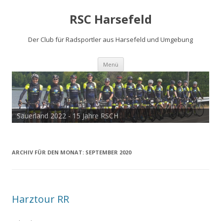
RSC Harsefeld
Der Club für Radsportler aus Harsefeld und Umgebung
Zum
Menü
Inhalt
springen
Sauerland 2022 - 15 Jahre RSCH
Tour de Cux 2020
ARCHIV FÜR DEN MONAT:
SEPTEMBER 2020
Harztour RR