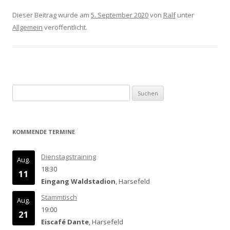
Dieser Beitrag wurde am
5. September 2020
von
Ralf
unter
Allgemein
veröffentlicht.
Suchen
nach:
KOMMENDE TERMINE
Dienstagstraining
Aug.
18:30
11
Eingang Waldstadion
, Harsefeld
Stammtisch
Aug.
19:00
21
Eiscafé Dante
, Harsefeld