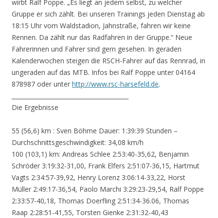
wirbt Ralf Poppe. „Es liegt an jedem selbst, zu welcher
Gruppe er sich zählt. Bei unseren Trainings jeden Dienstag ab
18:15 Uhr vom Waldstadion, Jahnstraße, fahren wir keine
Rennen. Da zählt nur das Radfahren in der Gruppe.“ Neue
Fahrerinnen und Fahrer sind gern gesehen. In geraden
Kalenderwochen steigen die RSCH-Fahrer auf das Rennrad, in
ungeraden auf das MTB. Infos bei Ralf Poppe unter 04164
878987 oder unter
http://www.rsc-harsefeld.de
.
________________________________________
Die Ergebnisse
55 (56,6) km : Sven Böhme Dauer: 1:39:39 Stunden –
Durchschnittsgeschwindigkeit: 34,08 km/h
100 (103,1) km: Andreas Schlee 2:53:40-35,62, Benjamin
Schröder 3:19:32-31,00, Frank Elfers 2:51:07-36,15, Hartmut
Vagts 2:34:57-39,92, Henry Lorenz 3:06:14-33,22, Horst
Müller 2:49:17-36,54, Paolo Marchi 3:29:23-29,54, Ralf Poppe
2:33:57-40,18, Thomas Doerfling 2:51:34-36.06, Thomas
Raap 2:28:51-41,55, Torsten Gienke 2:31:32-40,43