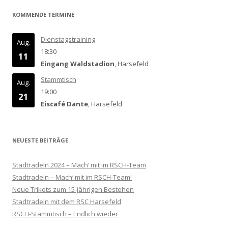
KOMMENDE TERMINE
Dienstagstraining
Aug.
18:30
11
Eingang Waldstadion
, Harsefeld
Stammtisch
Aug.
19:00
21
Eiscafé Dante
, Harsefeld
NEUESTE BEITRÄGE
Stadtradeln 2024 – Mach‘ mit im RSCH-Team
Stadtradeln – Mach‘ mit im RSCH-Team!
Neue Trikots zum 15-jährigen Bestehen
Stadtradeln mit dem RSC Harsefeld
RSCH-Stammtisch – Endlich wieder