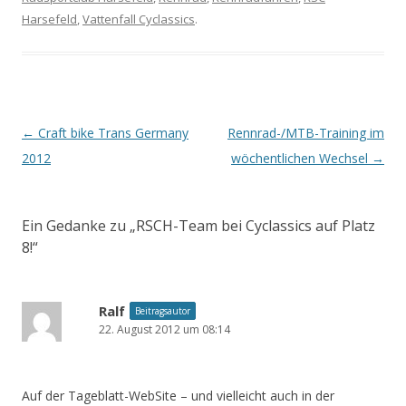
Harsefeld
,
Vattenfall Cyclassics
.
Beitrags-
←
Craft bike Trans Germany
Rennrad-/MTB-Training im
Navigation
2012
wöchentlichen Wechsel
→
Ein Gedanke zu „
RSCH-Team bei Cyclassics auf Platz
8!
“
Ralf
Beitragsautor
22. August 2012 um 08:14
Auf der Tageblatt-WebSite – und vielleicht auch in der