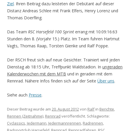
Ziel
. Ihren Beitrag dazu leisteten der Debütant auf dieser
Distanz Andreas Schlee mit Frank Elfers, Henry Lorenz und
Thomas Doerfling.
Das Team
RSC Harsefeld 100 Sprint
errang mit 10:09:16:63
Stunden den 8. (Vorjahr 15.) Platz. Im Team fuhren Hartmut
Vagts, Thomas Raap, Torsten Gienke und Ralf Poppe.
Der RSCH freut sich auf neue Gesichter. Trainiert wird jeden
Dienstag ab 18:15 Uhr, Treffpunkt Waldstadion. In
ungeraden
Kalenderwochen mit dem MTB
und in geraden mit dem
Rennrad. Nähere Infos finden sich auf der Seite
Über uns
.
Siehe auch
Presse
.
Dieser Beitrag wurde am
20. August 2012
von
Ralf
in
Berichte
,
Rennen (Zeitnahme)
,
Rennrad
veröffentlicht. Schlagworte:
Cyclassics
,
Jedermann
,
Jedermannrennen
,
Radrennen
,
Radsportclub Harsefeld
,
Rennrad
,
Rennradfahren
,
RSC