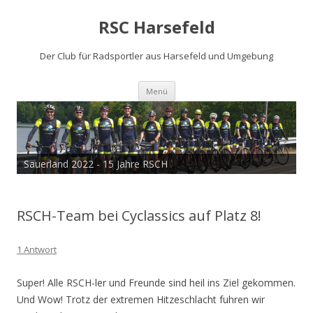
RSC Harsefeld
Der Club für Radsportler aus Harsefeld und Umgebung
Zum
Menü
Inhalt
springen
Sauerland 2022 - 15 Jahre RSCH
Tour de Cux 2020
RSCH-Team bei Cyclassics auf Platz 8!
1 Antwort
Super! Alle RSCH-ler und Freunde sind heil ins Ziel gekommen.
Und Wow! Trotz der extremen Hitzeschlacht fuhren wir