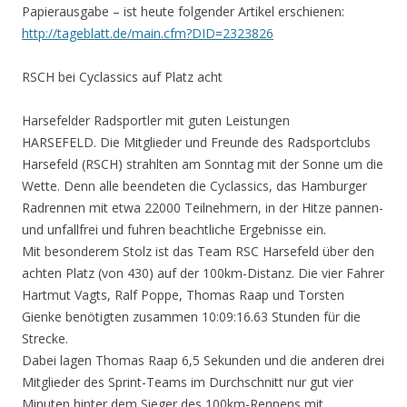
Papierausgabe – ist heute folgender Artikel erschienen:
http://tageblatt.de/main.cfm?DID=2323826
RSCH bei Cyclassics auf Platz acht
Harsefelder Radsportler mit guten Leistungen
HARSEFELD. Die Mitglieder und Freunde des Radsportclubs
Harsefeld (RSCH) strahlten am Sonntag mit der Sonne um die
Wette. Denn alle beendeten die Cyclassics, das Hamburger
Radrennen mit etwa 22000 Teilnehmern, in der Hitze pannen-
und unfallfrei und fuhren beachtliche Ergebnisse ein.
Mit besonderem Stolz ist das Team RSC Harsefeld über den
achten Platz (von 430) auf der 100km-Distanz. Die vier Fahrer
Hartmut Vagts, Ralf Poppe, Thomas Raap und Torsten
Gienke benötigten zusammen 10:09:16.63 Stunden für die
Strecke.
Dabei lagen Thomas Raap 6,5 Sekunden und die anderen drei
Mitglieder des Sprint-Teams im Durchschnitt nur gut vier
Minuten hinter dem Sieger des 100km-Rennens mit