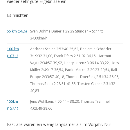
wieder sehr gute Ergebnisse ein.
Es finishten
55 km (56,6)
Sven Böhme Dauer:1:39:39 Stunden – Schnitt:
34,08km/h
100 km
Andreas Schlee 2:53:40-35,62, Benjamin Schröder
(103,1)
3:19:32-31,00, Frank Elfers 2:51:07-36,15, Hartmut
Vagts 2:34:57-39,92, Henry Lorenz 3:06:14-33,22, Horst
Müller 2:49:17-36,54, Paolo Marchi 3:29:23-29,54, Ralf
Poppe 2:33:57-40,18, Thomas Doerfling 2:51:34-36.06,
Thomas Raap 2:28:51-41,55, Torsten Gienke 2:31:32-
40,83
155km
Jens Wöhlkens 4:06:44 – 38,20, Thomas Tremmel
(157,1)
4:03:49-38,66
Fast alle waren ein wenig langsamer als im Vorjahr. Nur