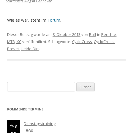
Startaufstellung in Hannover
Wie es war, steht im
Forum
.
Dieser Beitrag wurde am
8. Oktober 2013
von
Ralf
in
Berichte
,
MTB, XC
veröffentlicht. Schlagworte:
CycloCross
,
CycloCross-
Brevet
,
Heide-Dirt
.
Suchen
nach:
KOMMENDE TERMINE
Dienstagstraining
Aug.
18:30