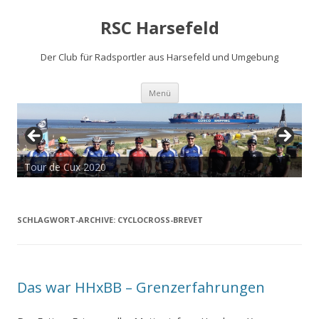
RSC Harsefeld
Der Club für Radsportler aus Harsefeld und Umgebung
Zum
Menü
Inhalt
springen
Tour de Cux 2020
SCHLAGWORT-ARCHIVE:
CYCLOCROSS-BREVET
Das war HHxBB – Grenzerfahrungen