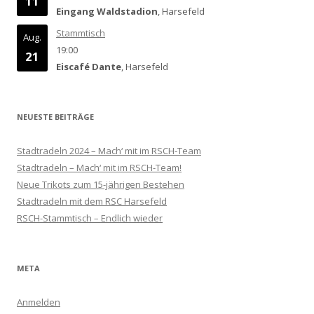
11
Eingang Waldstadion
, Harsefeld
Stammtisch
Aug.
19:00
21
Eiscafé Dante
, Harsefeld
NEUESTE BEITRÄGE
Stadtradeln 2024 – Mach‘ mit im RSCH-Team
Stadtradeln – Mach‘ mit im RSCH-Team!
Neue Trikots zum 15-jährigen Bestehen
Stadtradeln mit dem RSC Harsefeld
RSCH-Stammtisch – Endlich wieder
META
Anmelden