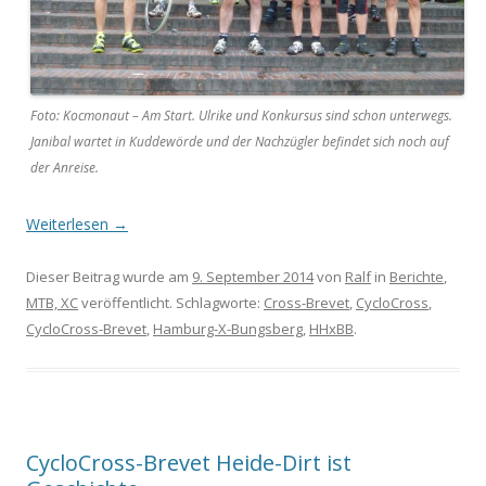
Foto: Kocmonaut – Am Start. Ulrike und Konkursus sind schon unterwegs.
Janibal wartet in Kuddewörde und der Nachzügler befindet sich noch auf
der Anreise.
Weiterlesen
→
Dieser Beitrag wurde am
9. September 2014
von
Ralf
in
Berichte
,
MTB, XC
veröffentlicht. Schlagworte:
Cross-Brevet
,
CycloCross
,
CycloCross-Brevet
,
Hamburg-X-Bungsberg
,
HHxBB
.
CycloCross-Brevet Heide-Dirt ist