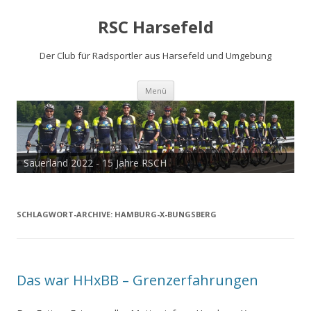
RSC Harsefeld
Der Club für Radsportler aus Harsefeld und Umgebung
Zum
Menü
Inhalt
springen
Sauerland 2022 - 15 Jahre RSCH
SCHLAGWORT-ARCHIVE:
HAMBURG-X-BUNGSBERG
Das war HHxBB – Grenzerfahrungen