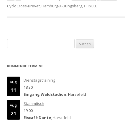
CycloCross-Brevet
,
Hamburg-X-Bungsberg
,
HHxBB
.
Suchen
nach:
KOMMENDE TERMINE
Dienstagstraining
Aug.
18:30
11
Eingang Waldstadion
, Harsefeld
Stammtisch
Aug.
19:00
21
Eiscafé Dante
, Harsefeld