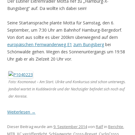
Der Eutiner Extremradler Motta rief zu „Hamburg-X-
Bungsberg“ auf. Da wollte ich dabei sein!
Seine Startansprache plante Motta für Samstag, den 6.
September, um 7:30 Uhr am Bahnhof Hamburg-Bergedorf.
Von dort aus sollte es über 200km überwiegend auf dem
europäischen Fernwanderweg E1
zum Bungsberg
bei
Schönwalde gehen. Wegen des Sonnenuntergangs um 19:58
Uhr gab er als Zielzeit 20 Uhr vor.
Foto: Kocmonaut – Am Start. Ulrike und Konkursus sind schon unterwegs.
Janibal wartet in Kuddewörde und der Nachzügler befindet sich noch auf
der Anreise.
Weiterlesen
→
Dieser Beitrag wurde am
9. September 2014
von
Ralf
in
Berichte
,
MTB, XC
veröffentlicht. Schlagworte:
Cross-Brevet
,
CycloCross
,