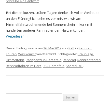
Schreibe eine Antwort
Bei diesen kurzen, trüben Tagen denke ich voller Vorfreude
an den Frühling! Ich sehe es vor mir, wie wir am
Himmelfahrtwochenende bei Sonnenschein in kurz mit
hunderten anderer Rennradler den Harz erkunden.
Weiterlesen
→
Dieser Beitrag wurde am
26. Mai 2012
von
Ralf
in
Rennrad
,
Touren
,
Was kommt
veröffentlicht. Schlagworte:
Braunlage
,
Himmelfahrt
,
Radsportclub Harsefeld
,
Rennrad
,
Rennradfahren
,
Rennradfahren im Harz
,
RSC Harsefeld
,
Sösetal RTF
.
Suchen
nach: