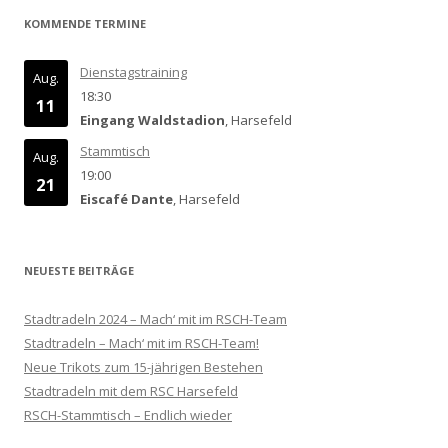
KOMMENDE TERMINE
Dienstagstraining
Aug.
18:30
11
Eingang Waldstadion
, Harsefeld
Stammtisch
Aug.
19:00
21
Eiscafé Dante
, Harsefeld
NEUESTE BEITRÄGE
Stadtradeln 2024 – Mach‘ mit im RSCH-Team
Stadtradeln – Mach‘ mit im RSCH-Team!
Neue Trikots zum 15-jährigen Bestehen
Stadtradeln mit dem RSC Harsefeld
RSCH-Stammtisch – Endlich wieder