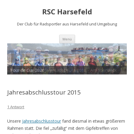
RSC Harsefeld
Der Club für Radsportler aus Harsefeld und Umgebung
Zum
Menü
Inhalt
springen
Tour de Cux 2020
Harsefelder Biker Jahresabschluss 2018 - Am Steinbeck
Jahresabschlusstour 2015
1 Antwort
Unsere
Jahresabschlusstour
fand diesmal in etwas größerem
Rahmen statt. Die fiel „zufällig“ mit dem Gipfeltreffen von