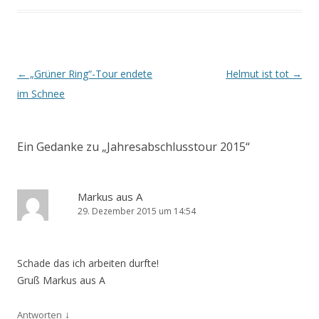
Beitrags-
←
„Grüner Ring“-Tour endete
Helmut ist tot
→
Navigation
im Schnee
Ein Gedanke zu „
Jahresabschlusstour 2015
“
Markus aus A
29. Dezember 2015 um 14:54
Schade das ich arbeiten durfte!
Gruß Markus aus A
↓
Antworten