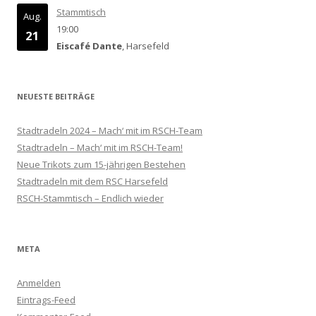
Stammtisch
Aug.
19:00
21
Eiscafé Dante
, Harsefeld
NEUESTE BEITRÄGE
Stadtradeln 2024 – Mach‘ mit im RSCH-Team
Stadtradeln – Mach‘ mit im RSCH-Team!
Neue Trikots zum 15-jährigen Bestehen
Stadtradeln mit dem RSC Harsefeld
RSCH-Stammtisch – Endlich wieder
META
Anmelden
Eintrags-Feed