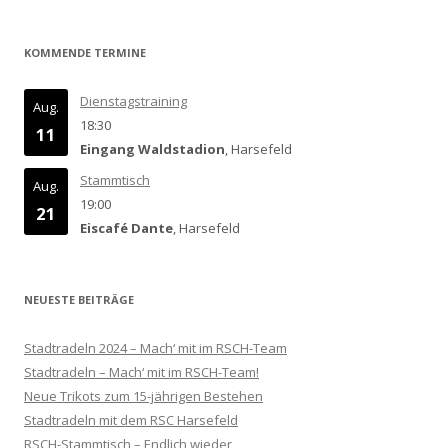
KOMMENDE TERMINE
Dienstagstraining
Aug.
18:30
11
Eingang Waldstadion
, Harsefeld
Stammtisch
Aug.
19:00
21
Eiscafé Dante
, Harsefeld
NEUESTE BEITRÄGE
Stadtradeln 2024 – Mach‘ mit im RSCH-Team
Stadtradeln – Mach‘ mit im RSCH-Team!
Neue Trikots zum 15-jährigen Bestehen
Stadtradeln mit dem RSC Harsefeld
RSCH-Stammtisch – Endlich wieder