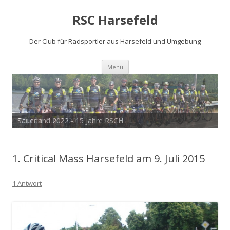
RSC Harsefeld
Der Club für Radsportler aus Harsefeld und Umgebung
Zum
Menü
Inhalt
springen
Sauerland 2022 - 15 Jahre RSCH
Tour de Cux 2020
1. Critical Mass Harsefeld am 9. Juli 2015
1 Antwort