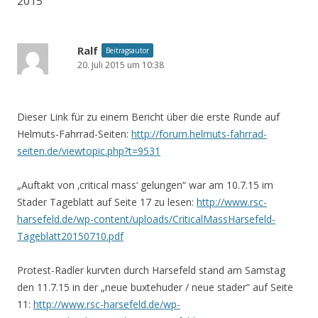
2015
“
Ralf
Beitragsautor
20. Juli 2015 um 10:38
Dieser Link für zu einem Bericht über die erste Runde auf
Helmuts-Fahrrad-Seiten:
http://forum.helmuts-fahrrad-
seiten.de/viewtopic.php?t=9531
„Auftakt von ‚critical mass‘ gelungen“ war am 10.7.15 im
Stader Tageblatt auf Seite 17 zu lesen:
http://www.rsc-
harsefeld.de/wp-content/uploads/CriticalMassHarsefeld-
Tageblatt20150710.pdf
Protest-Radler kurvten durch Harsefeld stand am Samstag
den 11.7.15 in der „neue buxtehuder / neue stader“ auf Seite
11:
http://www.rsc-harsefeld.de/wp-