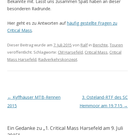
Bekannte mit. Lasst uns zusammen Spaß haben an dieser
besonderen Radrunde.
Hier geht es zu Antworten auf
häufig gestellte Fragen zu
Critical Mass
.
Dieser Beitrag wurde am
7. Juli 2015
von
Ralf
in
Berichte
,
Touren
veröffentlicht. Schlagworte:
CM Harsefeld
,
Critical Mass
,
Critical
Mass Harsefeld
,
Radverkehrskonzept
.
Beitrags-
←
Kyffhäuser MTB-Rennen
3. Osteland-RTF des SC
Navigation
2015
Hemmoor am 19.7.15
→
Ein Gedanke zu „
1. Critical Mass Harsefeld am 9. Juli