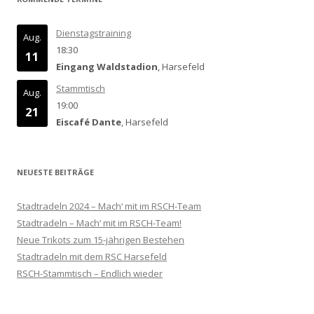
Dienstagstraining
Aug.
18:30
11
Eingang Waldstadion
, Harsefeld
Stammtisch
Aug.
19:00
21
Eiscafé Dante
, Harsefeld
NEUESTE BEITRÄGE
Stadtradeln 2024 – Mach‘ mit im RSCH-Team
Stadtradeln – Mach‘ mit im RSCH-Team!
Neue Trikots zum 15-jährigen Bestehen
Stadtradeln mit dem RSC Harsefeld
RSCH-Stammtisch – Endlich wieder