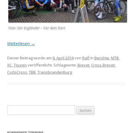
Foto: Der Engländer – Vor dem Start
Weiterlesen
→
Dieser Beitrag wurde am
8. April 2014
von
Ralf
in
Berichte
,
MTB,
XC
,
Touren
veröffentlicht. Schlagworte:
Brevet
,
Cross-Brevet
,
CycloCross
,
TBB
,
Transbrandenburg
.
Suchen
nach:
KOMMENDE TERMINE