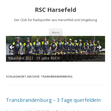
RSC Harsefeld
Der Club für Radsportler aus Harsefeld und Umgebung
Zum
Menü
Inhalt
springen
Sauerland 2022 - 15 Jahre RSCH
SCHLAGWORT-ARCHIVE:
TRANSBRANDENBURG
Transbrandenburg – 3 Tage querfeldein