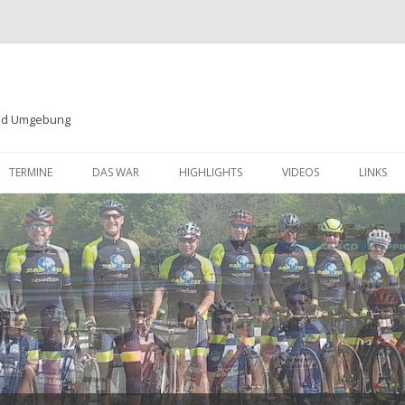
und Umgebung
Zum
Inhalt
TERMINE
DAS WAR
HIGHLIGHTS
VIDEOS
LINKS
springen