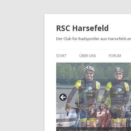
RSC Harsefeld
Der Club für Radsportler aus Harsefeld 
START
ÜBER UNS
FORUM
ÜBER UNS
UNSERE STRECKEN
FOTOALBEN
PRESSE
TRIKOTS
IMPRESSUM