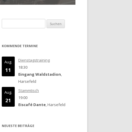
Suchen
nach:
KOMMENDE TERMINE
Dienstagstraining
Aug.
18:30
11
Eingang Waldstadion
,
Harsefeld
Stammtisch
Aug.
19:00
21
Eiscafé Dante
, Harsefeld
NEUESTE BEITRÄGE