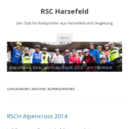
RSC Harsefeld
Der Club für Radsportler aus Harsefeld und Umgebung
Zum
Menü
Inhalt
springen
Harsefelder Biker Jahresabschluss 2018 - Am Steinbeck
SCHLAGWORT-ARCHIVE:
ALPENQUERUNG
RSCH Alpencross 2014