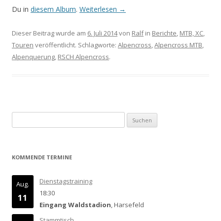
Du in
diesem Album
.
Weiterlesen
→
Dieser Beitrag wurde am
6. Juli 2014
von
Ralf
in
Berichte
,
MTB, XC
,
Touren
veröffentlicht. Schlagworte:
Alpencross
,
Alpencross MTB
,
Alpenquerung
,
RSCH Alpencross
.
Suchen
nach:
KOMMENDE TERMINE
Dienstagstraining
Aug.
18:30
11
Eingang Waldstadion
, Harsefeld
Stammtisch