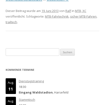
Dieser Beitrag wurde am
19. Juni 2013
von
Ralf
in
MTB, XC
veröffentlicht. Schlagworte:
MTB-Fahrtechnik
,
sicher MTB-Fahren
,
trailtech
.
Suchen
nach:
KOMMENDE TERMINE
Dienstagstraining
Aug.
18:30
11
Eingang Waldstadion
, Harsefeld
Stammtisch
Aug.