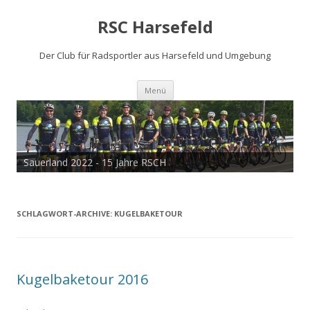
RSC Harsefeld
Der Club für Radsportler aus Harsefeld und Umgebung
Zum
Menü
Inhalt
springen
Sauerland 2022 - 15 Jahre RSCH
Tour de Cux 2020
SCHLAGWORT-ARCHIVE:
KUGELBAKETOUR
Kugelbaketour 2016