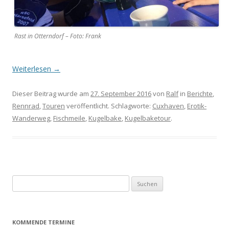
Rast in Otterndorf – Foto: Frank
Weiterlesen
→
Dieser Beitrag wurde am
27. September 2016
von
Ralf
in
Berichte
,
Rennrad
,
Touren
veröffentlicht. Schlagworte:
Cuxhaven
,
Erotik-
Wanderweg
,
Fischmeile
,
Kugelbake
,
Kugelbaketour
.
Suchen
nach:
KOMMENDE TERMINE