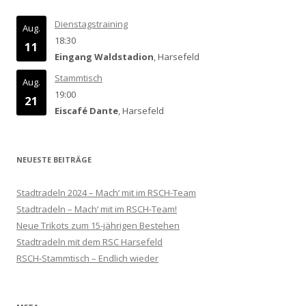
Dienstagstraining
Aug.
18:30
11
Eingang Waldstadion
, Harsefeld
Stammtisch
Aug.
19:00
21
Eiscafé Dante
, Harsefeld
NEUESTE BEITRÄGE
Stadtradeln 2024 – Mach‘ mit im RSCH-Team
Stadtradeln – Mach‘ mit im RSCH-Team!
Neue Trikots zum 15-jährigen Bestehen
Stadtradeln mit dem RSC Harsefeld
RSCH-Stammtisch – Endlich wieder