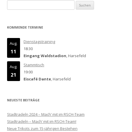
Suchen
nach:
KOMMENDE TERMINE
Dienstagstraining
Aug.
18:30
11
Eingang Waldstadion
, Harsefeld
Stammtisch
Aug.
19:00
21
Eiscafé Dante
, Harsefeld
NEUESTE BEITRÄGE
Stadtradeln 2024 – Mach‘ mit im RSCH-Team
Stadtradeln – Mach‘ mit im RSCH-Team!
Neue Trikots zum 15-jährigen Bestehen