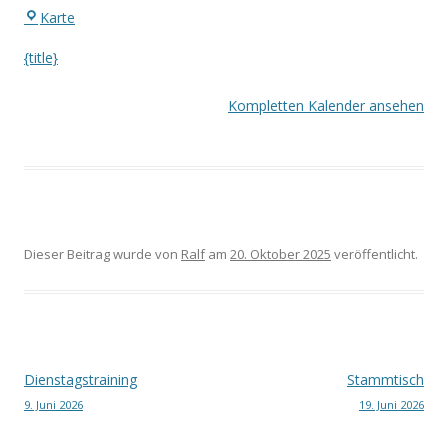
Eingang
Karte
Waldstadion
{title}
Kompletten Kalender ansehen
Dieser Beitrag wurde
von
Ralf
am
20. Oktober 2025
veröffentlicht.
Beitrags-
Dienstagstraining
Stammtisch
9. Juni 2026
19. Juni 2026
Navigation