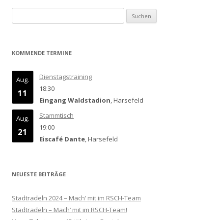
Suchen
nach:
KOMMENDE TERMINE
Dienstagstraining
Aug.
18:30
11
Eingang Waldstadion
, Harsefeld
Stammtisch
Aug.
19:00
21
Eiscafé Dante
, Harsefeld
NEUESTE BEITRÄGE
Stadtradeln 2024 – Mach‘ mit im RSCH-Team
Stadtradeln – Mach‘ mit im RSCH-Team!