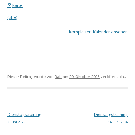
Eingang
Karte
Waldstadion
{title}
Kompletten Kalender ansehen
Dieser Beitrag wurde
von
Ralf
am
20. Oktober 2025
veröffentlicht.
Beitrags-
Dienstagstraining
Dienstagstraining
2. Juni 2026
16. Juni 2026
Navigation