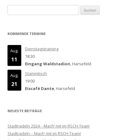
Suchen
nach:
KOMMENDE TERMINE
Dienstagstraining
Aug.
18:30
11
Eingang Waldstadion
, Harsefeld
Stammtisch
Aug.
19:00
21
Eiscafé Dante
, Harsefeld
NEUESTE BEITRÄGE
Stadtradeln 2024 – Mach‘ mit im RSCH-Team
Stadtradeln – Mach‘ mit im RSCH-Team!