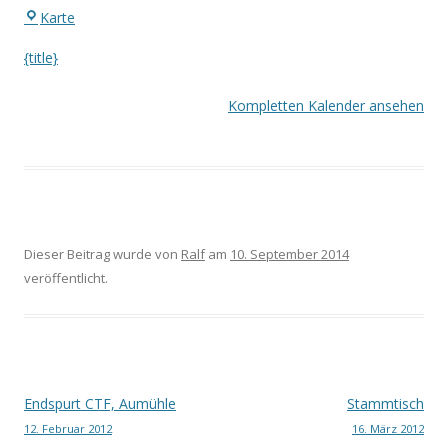
Farmer's
Karte
Inn
{title}
Kompletten Kalender ansehen
Dieser Beitrag wurde
von
Ralf
am
10. September 2014
veröffentlicht.
Beitrags-
Endspurt CTF, Aumühle
Stammtisch
12. Februar 2012
16. März 2012
Navigation