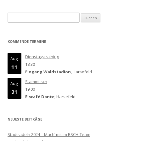
Suchen
nach:
KOMMENDE TERMINE
Dienstagstraining
Aug.
18:30
11
Eingang Waldstadion
, Harsefeld
Stammtisch
Aug.
19:00
21
Eiscafé Dante
, Harsefeld
NEUESTE BEITRÄGE
Stadtradeln 2024 – Mach‘ mit im RSCH-Team