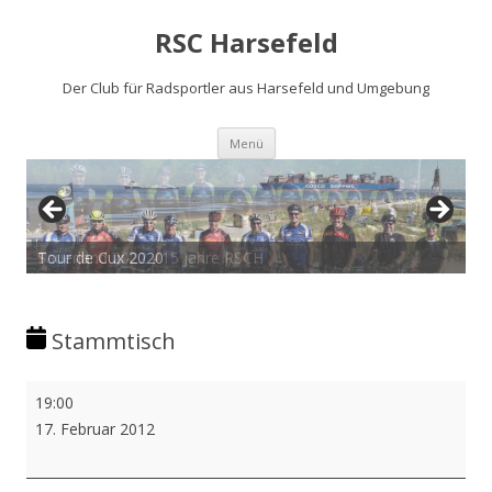
RSC Harsefeld
Der Club für Radsportler aus Harsefeld und Umgebung
Zum
Menü
Inhalt
springen
Sauerland 2022 - 15 Jahre RSCH
Tour de Cux 2020
Stammtisch
Stammtisch
19:00
17. Februar 2012