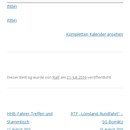
Vogelparkregion"
{title}
-
SG
{title}
Bomlitz
Kompletten Kalender ansehen
Dieser Beitrag wurde
von
Ralf
am
21. Juli 2016
veröffentlicht.
Beitrags-
HHB-Fahrer-Treffen und
RTF „Lönsland-Rundfahrt“ –
Navigation
Stammtisch
SG Bomlitz
12. August 2016
14. August 2016