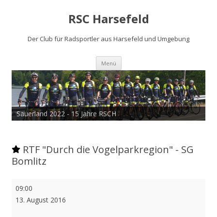
RSC Harsefeld
Der Club für Radsportler aus Harsefeld und Umgebung
Zum
Menü
Inhalt
springen
Sauerland 2022 - 15 Jahre RSCH
RTF "Durch die Vogelparkregion" - SG
Bomlitz
RTF
09:00
"Durch
13. August 2016
die