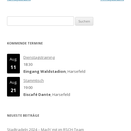
Suchen
nach:
KOMMENDE TERMINE
Dienstagstraining
Aug.
18:30
11
Eingang Waldstadion
, Harsefeld
Stammtisch
Aug.
19:00
21
Eiscafé Dante
, Harsefeld
NEUESTE BEITRÄGE
Stadtradeln 2024 – Mach‘ mit im RSCH-Team