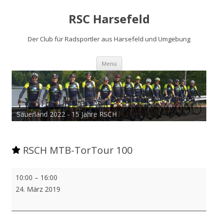
RSC Harsefeld
Der Club für Radsportler aus Harsefeld und Umgebung
Zum
Menü
Inhalt
springen
Sauerland 2022 - 15 Jahre RSCH
RSCH MTB-TorTour 100
RSCH
10:00
–
16:00
MTB-
24. März 2019
TorTour
100