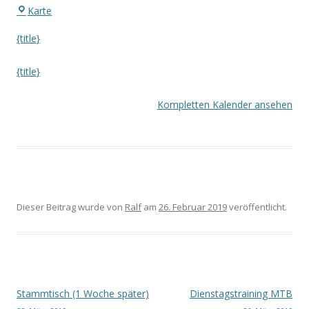
Eiscafé
Karte
Dante
{title}
{title}
Kompletten Kalender ansehen
Dieser Beitrag wurde
von
Ralf
am
26. Februar 2019
veröffentlicht.
Beitrags-
Stammtisch (1 Woche später)
Dienstagstraining MTB