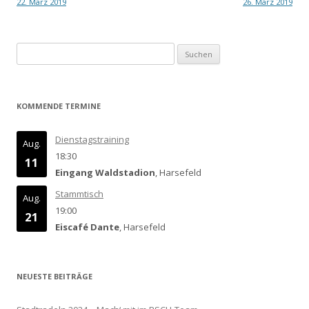
22. März 2019
26. März 2019
Navigation
Suchen
nach:
KOMMENDE TERMINE
Dienstagstraining
Aug.
18:30
11
Eingang Waldstadion
, Harsefeld
Stammtisch
Aug.
19:00
21
Eiscafé Dante
, Harsefeld
NEUESTE BEITRÄGE