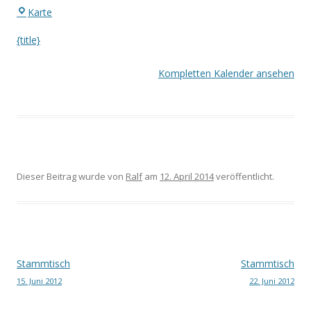
Eingang
Karte
Waldstadion
{title}
Kompletten Kalender ansehen
Dieser Beitrag wurde
von
Ralf
am
12. April 2014
veröffentlicht.
Beitrags-
Stammtisch
Stammtisch
15. Juni 2012
22. Juni 2012
Navigation