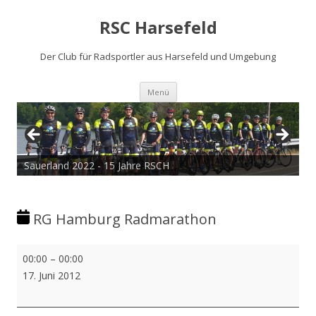
RSC Harsefeld
Der Club für Radsportler aus Harsefeld und Umgebung
Zum
Menü
Inhalt
springen
Sauerland 2022 - 15 Jahre RSCH
RG Hamburg Radmarathon
RG
00:00
–
00:00
Hamburg
17. Juni 2012
Radmarathon