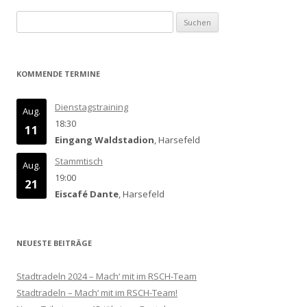
Suchen
nach:
KOMMENDE TERMINE
Dienstagstraining
Aug.
18:30
11
Eingang Waldstadion
, Harsefeld
Stammtisch
Aug.
19:00
21
Eiscafé Dante
, Harsefeld
NEUESTE BEITRÄGE
Stadtradeln 2024 – Mach‘ mit im RSCH-Team
Stadtradeln – Mach‘ mit im RSCH-Team!