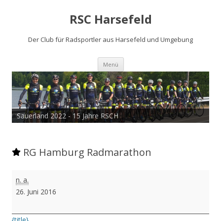
RSC Harsefeld
Der Club für Radsportler aus Harsefeld und Umgebung
Zum
Menü
Inhalt
springen
Sauerland 2022 - 15 Jahre RSCH
RG Hamburg Radmarathon
RG
n. a.
Hamburg
26. Juni 2016
Radmarathon
{title}