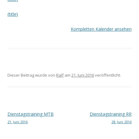
{title}
Kompletten Kalender ansehen
Dieser Beitrag wurde
von
Ralf
am
21. Juni 2016
veröffentlicht.
Beitrags-
Dienstagstraining MTB
Dienstagstraining RR
21. Juni 2016
28. Juni 2016
Navigation