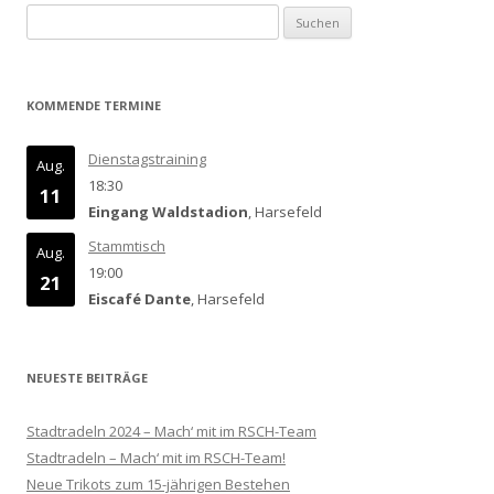
Suchen
nach:
KOMMENDE TERMINE
Dienstagstraining
Aug.
18:30
11
Eingang Waldstadion
, Harsefeld
Stammtisch
Aug.
19:00
21
Eiscafé Dante
, Harsefeld
NEUESTE BEITRÄGE
Stadtradeln 2024 – Mach‘ mit im RSCH-Team
Stadtradeln – Mach‘ mit im RSCH-Team!
Neue Trikots zum 15-jährigen Bestehen