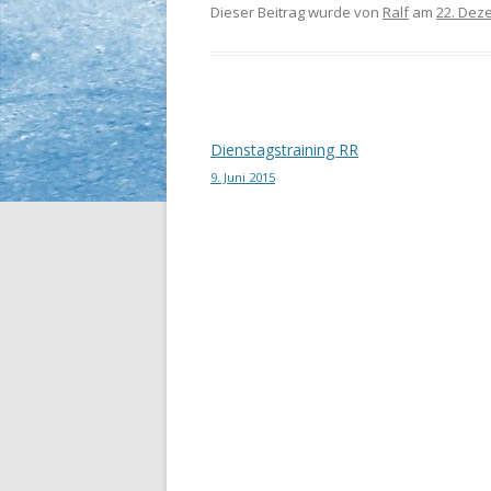
Dieser Beitrag wurde
von
Ralf
am
22. Dez
Beitrags-
Dienstagstraining RR
9. Juni 2015
Navigation