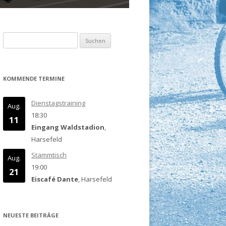
Suchen
nach:
KOMMENDE TERMINE
Dienstagstraining
Aug.
18:30
11
Eingang Waldstadion
,
Harsefeld
Stammtisch
Aug.
19:00
21
Eiscafé Dante
, Harsefeld
NEUESTE BEITRÄGE