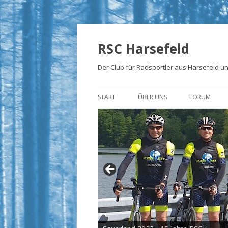
RSC Harsefeld
Der Club für Radsportler aus Harsefeld 
START
ÜBER UNS
FORUM
ÜBER UNS
UNSERE STRECKEN
FOTOALBEN
PRESSE
TRIKOTS
IMPRESSUM