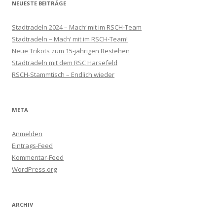
NEUESTE BEITRÄGE
Stadtradeln 2024 – Mach‘ mit im RSCH-Team
Stadtradeln – Mach‘ mit im RSCH-Team!
Neue Trikots zum 15-jährigen Bestehen
Stadtradeln mit dem RSC Harsefeld
RSCH-Stammtisch – Endlich wieder
META
Anmelden
Eintrags-Feed
Kommentar-Feed
WordPress.org
ARCHIV