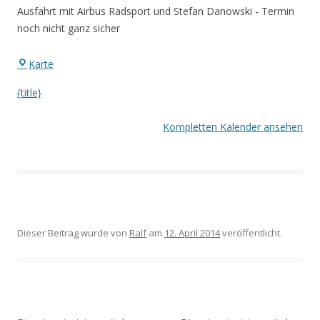
Alstertal?
Ausfahrt mit Airbus Radsport und Stefan Danowski - Termin
noch nicht ganz sicher
Eingang
Karte
Waldstadion
{title}
Kompletten Kalender ansehen
Dieser Beitrag wurde
von
Ralf
am
12. April 2014
veröffentlicht.