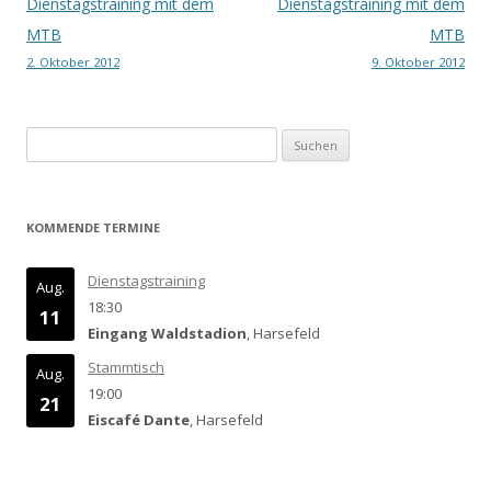
Beitrags-
Dienstagstraining mit dem
Dienstagstraining mit dem
Navigation
MTB
MTB
2. Oktober 2012
9. Oktober 2012
Suchen
nach:
KOMMENDE TERMINE
Dienstagstraining
Aug.
18:30
11
Eingang Waldstadion
, Harsefeld
Stammtisch
Aug.
19:00
21
Eiscafé Dante
, Harsefeld