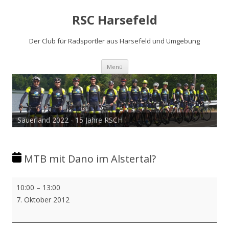
RSC Harsefeld
Der Club für Radsportler aus Harsefeld und Umgebung
Zum
Menü
Inhalt
springen
Sauerland 2022 - 15 Jahre RSCH
MTB mit Dano im Alstertal?
MTB
10:00
–
13:00
mit
7. Oktober 2012
Dano
im