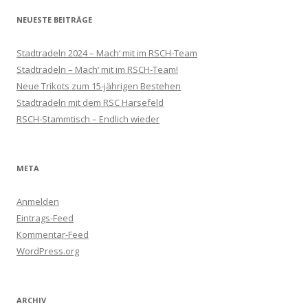
NEUESTE BEITRÄGE
Stadtradeln 2024 – Mach‘ mit im RSCH-Team
Stadtradeln – Mach‘ mit im RSCH-Team!
Neue Trikots zum 15-jährigen Bestehen
Stadtradeln mit dem RSC Harsefeld
RSCH-Stammtisch – Endlich wieder
META
Anmelden
Eintrags-Feed
Kommentar-Feed
WordPress.org
ARCHIV