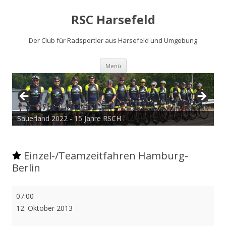
RSC Harsefeld
Der Club für Radsportler aus Harsefeld und Umgebung
Zum
Menü
Inhalt
springen
Sauerland 2022 - 15 Jahre RSCH
Einzel-/Teamzeitfahren Hamburg-
Berlin
Einzel-/Teamzeitfahren
07:00
Hamburg-
12. Oktober 2013
Berlin