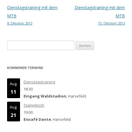
Beitrags-
Dienstagstraining mit dem
Dienstagstraining mit dem
Navigation
MTB
MTB
8. Oktober 2013
15. Oktober 2013
Suchen
nach:
KOMMENDE TERMINE
Dienstagstraining
Aug.
18:30
11
Eingang Waldstadion
, Harsefeld
Stammtisch
Aug.
19:00
21
Eiscafé Dante
, Harsefeld