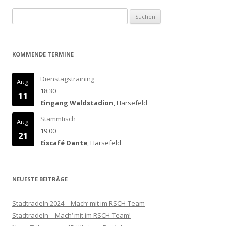
Suchen
nach:
KOMMENDE TERMINE
Dienstagstraining
Aug.
18:30
11
Eingang Waldstadion
, Harsefeld
Stammtisch
Aug.
19:00
21
Eiscafé Dante
, Harsefeld
NEUESTE BEITRÄGE
Stadtradeln 2024 – Mach‘ mit im RSCH-Team
Stadtradeln – Mach‘ mit im RSCH-Team!