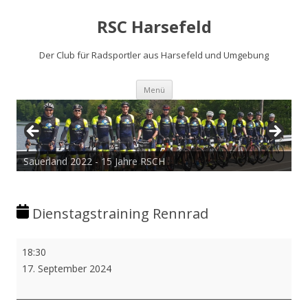
RSC Harsefeld
Der Club für Radsportler aus Harsefeld und Umgebung
Zum
Menü
Inhalt
springen
Sauerland 2022 - 15 Jahre RSCH
Tour de Cux 2020
Dienstagstraining Rennrad
Dienstagstraining
18:30
Rennrad
17. September 2024