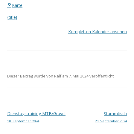
Eingang
Karte
Waldstadion
{title}
Kompletten Kalender ansehen
Dieser Beitrag wurde
von
Ralf
am
7. Mai 2024
veröffentlicht.
Beitrags-
Dienstagstraining MTB/Gravel
Stammtisch
10. September 2024
20. September 2024
Navigation