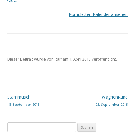
Kompletten Kalender ansehen
Dieser Beitrag wurde
von
Ralf
am
1. April 2015
veröffentlicht.
Beitrags-
Stammtisch
WagrienRund
18. September 2015
26. September 2015
Navigation
Suchen
nach: