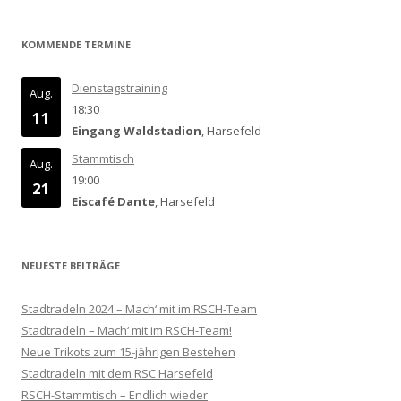
KOMMENDE TERMINE
Dienstagstraining
Aug.
18:30
11
Eingang Waldstadion
, Harsefeld
Stammtisch
Aug.
19:00
21
Eiscafé Dante
, Harsefeld
NEUESTE BEITRÄGE
Stadtradeln 2024 – Mach‘ mit im RSCH-Team
Stadtradeln – Mach‘ mit im RSCH-Team!
Neue Trikots zum 15-jährigen Bestehen
Stadtradeln mit dem RSC Harsefeld
RSCH-Stammtisch – Endlich wieder