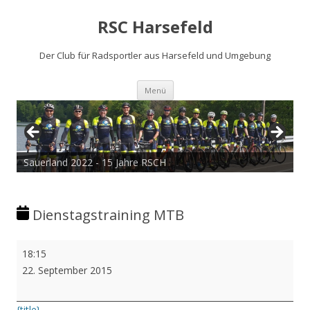
RSC Harsefeld
Der Club für Radsportler aus Harsefeld und Umgebung
Zum
Menü
Inhalt
springen
Sauerland 2022 - 15 Jahre RSCH
Dienstagstraining MTB
Dienstagstraining
18:15
MTB
22. September 2015
{title}