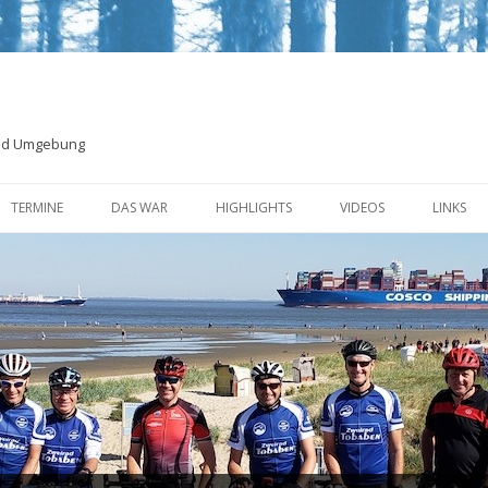
und Umgebung
Zum
Inhalt
TERMINE
DAS WAR
HIGHLIGHTS
VIDEOS
LINKS
springen