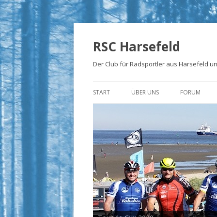
RSC Harsefeld
Der Club für Radsportler aus Harsefeld 
START
ÜBER UNS
FORUM
ÜBER UNS
UNSERE STRECKEN
FOTOALBEN
PRESSE
TRIKOTS
IMPRESSUM