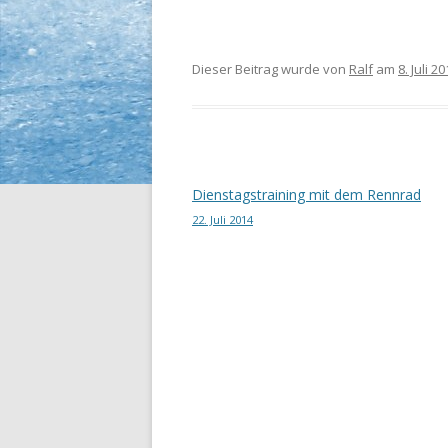
Dieser Beitrag wurde
von
Ralf
am
8. Juli 2
Beitrags-
Dienstagstraining mit dem Rennrad
22. Juli 2014
Navigation