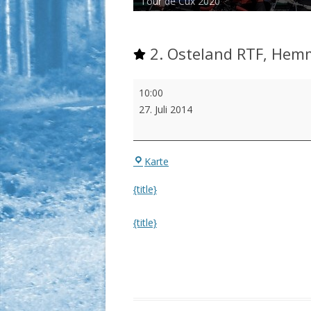
Tour de Cux 2020
2. Osteland RTF, Hem
2.
10:00
Osteland
27. Juli 2014
RTF,
Hemmoor
Eingang
Karte
Waldstadion
{title}
{title}