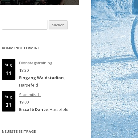
Suchen
nach:
KOMMENDE TERMINE
Dienstagstraining
Aug.
18:30
11
Eingang Waldstadion
,
Harsefeld
Stammtisch
Aug.
19:00
21
Eiscafé Dante
, Harsefeld
NEUESTE BEITRÄGE