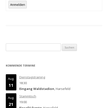
Anmelden
Suchen
nach:
KOMMENDE TERMINE
Dienstagstraining
Aug.
18:30
11
Eingang Waldstadion
, Harsefeld
Stammtisch
Aug.
19:00
21
Eiscafé Dante
, Harsefeld