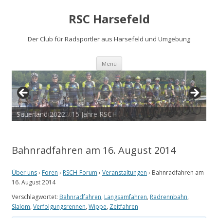
RSC Harsefeld
Der Club für Radsportler aus Harsefeld und Umgebung
Zum
Menü
Inhalt
springen
Sauerland 2022 - 15 Jahre RSCH
Tour de Cux 2020
Bahnradfahren am 16. August 2014
Über uns
›
Foren
›
RSCH-Forum
›
Veranstaltungen
›
Bahnradfahren am
16. August 2014
Verschlagwortet:
Bahnradfahren
,
Langsamfahren
,
Radrennbahn
,
Slalom
,
Verfolgungsrennen
,
Wippe
,
Zeitfahren