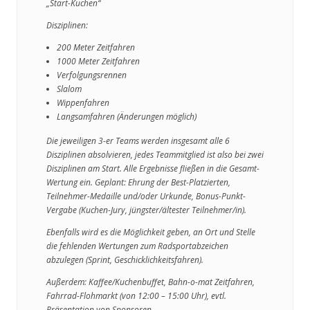
„Start-Kuchen“
Disziplinen:
200 Meter Zeitfahren
1000 Meter Zeitfahren
Verfolgungsrennen
Slalom
Wippenfahren
Langsamfahren (Änderungen möglich)
Die jeweiligen 3-er Teams werden insgesamt alle 6
Disziplinen absolvieren, jedes Teammitglied ist also bei zwei
Disziplinen am Start. Alle Ergebnisse fließen in die Gesamt-
Wertung ein. Geplant: Ehrung der Best-Platzierten,
Teilnehmer-Medaille und/oder Urkunde, Bonus-Punkt-
Vergabe (Kuchen-Jury, jüngster/ältester Teilnehmer/in).
Ebenfalls wird es die Möglichkeit geben, an Ort und Stelle
die fehlenden Wertungen zum Radsportabzeichen
abzulegen (Sprint, Geschicklichkeitsfahren).
Außerdem: Kaffee/Kuchenbuffet, Bahn-o-mat Zeitfahren,
Fahrrad-Flohmarkt (von 12:00 – 15:00 Uhr), evtl.
Präsentation von Sponsoren