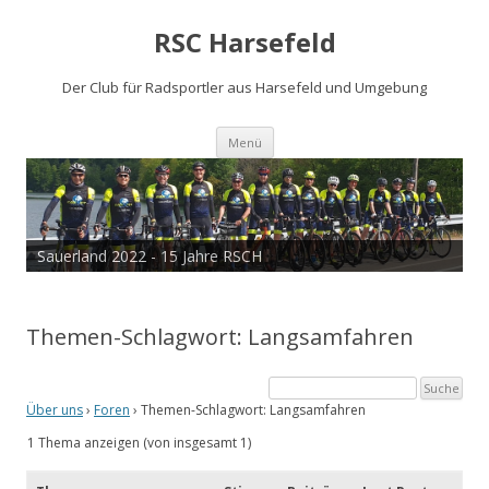
RSC Harsefeld
Der Club für Radsportler aus Harsefeld und Umgebung
Zum
Menü
Inhalt
springen
Sauerland 2022 - 15 Jahre RSCH
Themen-Schlagwort: Langsamfahren
Über uns
›
Foren
›
Themen-Schlagwort: Langsamfahren
1 Thema anzeigen (von insgesamt 1)