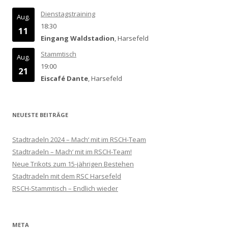
Dienstagstraining
Aug.
18:30
11
Eingang Waldstadion
, Harsefeld
Stammtisch
Aug.
19:00
21
Eiscafé Dante
, Harsefeld
NEUESTE BEITRÄGE
Stadtradeln 2024 – Mach‘ mit im RSCH-Team
Stadtradeln – Mach‘ mit im RSCH-Team!
Neue Trikots zum 15-jährigen Bestehen
Stadtradeln mit dem RSC Harsefeld
RSCH-Stammtisch – Endlich wieder
META