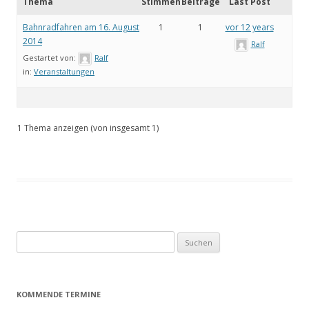
Thema
Stimmen
Beiträge
Last Post
Bahnradfahren am 16. August
1
1
vor 12 years
2014
Ralf
Gestartet von:
Ralf
in:
Veranstaltungen
1 Thema anzeigen (von insgesamt 1)
Suchen
nach:
KOMMENDE TERMINE