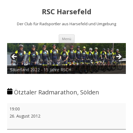
RSC Harsefeld
Der Club für Radsportler aus Harsefeld und Umgebung
Zum
Menü
Inhalt
springen
Sauerland 2022 - 15 Jahre RSCH
Ötztaler Radmarathon, Sölden
Ötztaler
19:00
Radmarathon,
26. August 2012
Sölden