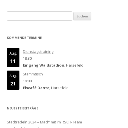
Suchen
nach:
KOMMENDE TERMINE
Dienstagstraining
Aug.
18:30
11
Eingang Waldstadion
, Harsefeld
Stammtisch
Aug.
19:00
21
Eiscafé Dante
, Harsefeld
NEUESTE BEITRÄGE
Stadtradeln 2024 – Mach‘ mit im RSCH-Team