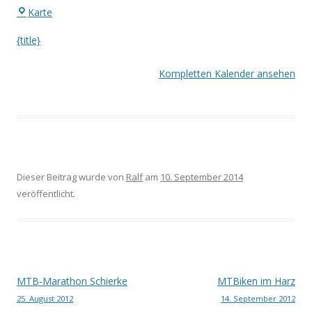
Eingang
Karte
Waldstadion
{title}
Kompletten Kalender ansehen
Dieser Beitrag wurde
von
Ralf
am
10. September 2014
veröffentlicht.
Beitrags-
MTB-Marathon Schierke
MTBiken im Harz
25. August 2012
14. September 2012
Navigation