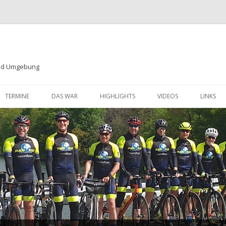
und Umgebung
Zum
Inhalt
TERMINE
DAS WAR
HIGHLIGHTS
VIDEOS
LINKS
springen