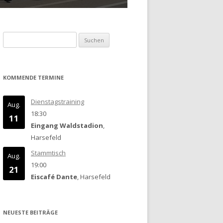
Suchen
nach:
KOMMENDE TERMINE
Dienstagstraining
Aug.
18:30
11
Eingang Waldstadion
,
Harsefeld
Stammtisch
Aug.
19:00
21
Eiscafé Dante
, Harsefeld
NEUESTE BEITRÄGE