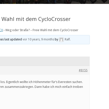
e Wahl mit dem CycloCrosser
CX
›
Weg oder Straße? – Freie Wahl mit dem CycloCrosser
was last updated
vor 10 years, 9 months
by
Ralf
.
#8155
 los. Eigentlich wollte ich Höhenmeter für’s Everesten suchen.
8 hm zusammenzukriegen. Dann habe ich mich einfach treiben