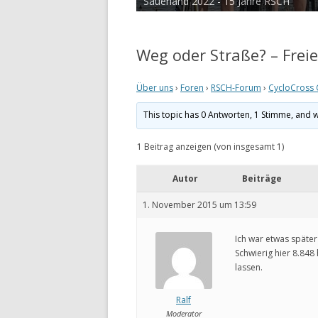
Sauerland 2022 - 15 Jahre RSCH
Weg oder Straße? – Frei
Über uns
›
Foren
›
RSCH-Forum
›
CycloCross 
This topic has 0 Antworten, 1 Stimme, and 
1 Beitrag anzeigen (von insgesamt 1)
Autor
Beiträge
1. November 2015 um 13:59
Ich war etwas später
Schwierig hier 8.84
lassen.
Ralf
Moderator