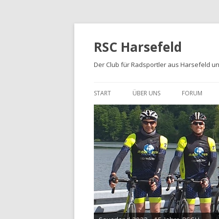
RSC Harsefeld
Der Club für Radsportler aus Harsefeld 
START
ÜBER UNS
FORUM
ÜBER UNS
UNSERE STRECKEN
FOTOALBEN
PRESSE
TRIKOTS
IMPRESSUM