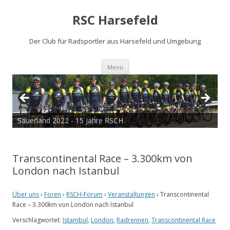
RSC Harsefeld
Der Club für Radsportler aus Harsefeld und Umgebung
Zum
Menü
Inhalt
springen
Sauerland 2022 - 15 Jahre RSCH
Transcontinental Race – 3.300km von
London nach Istanbul
Über uns
›
Foren
›
RSCH-Forum
›
Veranstaltungen
›
Transcontinental
Race – 3.300km von London nach Istanbul
Verschlagwortet:
Istambul
,
London
,
Radrennen
,
Transcontinental Race