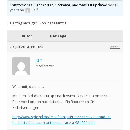
This topic has 0 Antworten, 1 Stimme, and was last updated
vor 12
years
by
Ralf
.
1 Beitrag anzeigen (von insgesamt 1)
Autor
Beiträge
29. Juli 2014 um 10:01
#5889
Ralf
Moderator
Wat mutt, dat mutt.
Mit dem Rad durch Europa nach Asien: Das Transcontinental
Race von London nach Istanbul. Ein Radrennen für
Selbstversorger
http://www.spiegel.de/reise/europa/radrennen-von-london-
nach-istanbul-transcontinental-race-a-981604.html