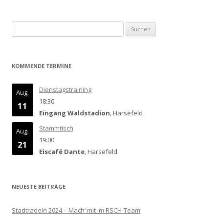
Suchen
nach:
KOMMENDE TERMINE
Dienstagstraining
Aug.
18:30
11
Eingang Waldstadion
, Harsefeld
Stammtisch
Aug.
19:00
21
Eiscafé Dante
, Harsefeld
NEUESTE BEITRÄGE
Stadtradeln 2024 – Mach‘ mit im RSCH-Team