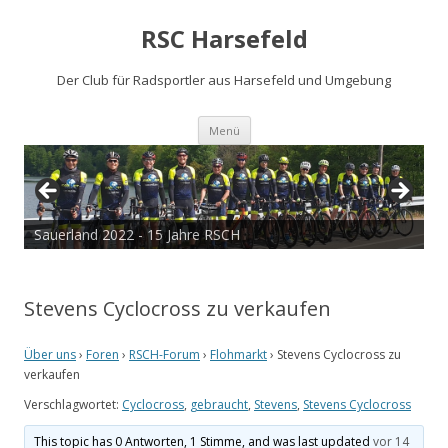
RSC Harsefeld
Der Club für Radsportler aus Harsefeld und Umgebung
Zum
Menü
Inhalt
springen
Sauerland 2022 - 15 Jahre RSCH
Tour de Cux 2020
Stevens Cyclocross zu verkaufen
Über uns
›
Foren
›
RSCH-Forum
›
Flohmarkt
›
Stevens Cyclocross zu
verkaufen
Verschlagwortet:
Cyclocross
,
gebraucht
,
Stevens
,
Stevens Cyclocross
This topic has 0 Antworten, 1 Stimme, and was last updated
vor 14