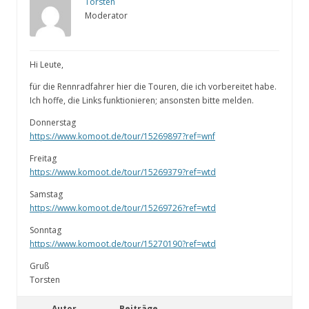
Torsten
Moderator
Hi Leute,
für die Rennradfahrer hier die Touren, die ich vorbereitet habe.
Ich hoffe, die Links funktionieren; ansonsten bitte melden.
Donnerstag
https://www.komoot.de/tour/15269897?ref=wnf
Freitag
https://www.komoot.de/tour/15269379?ref=wtd
Samstag
https://www.komoot.de/tour/15269726?ref=wtd
Sonntag
https://www.komoot.de/tour/15270190?ref=wtd
Gruß
Torsten
Autor
Beiträge