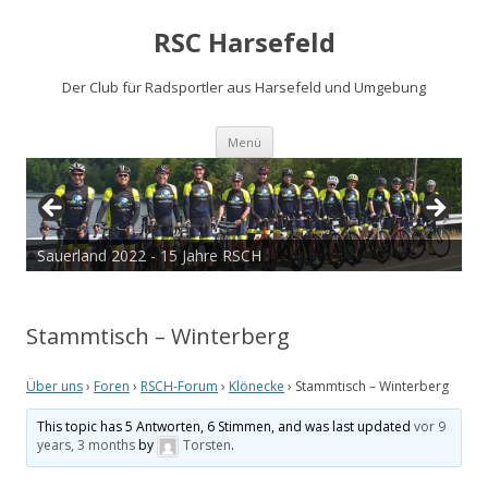
RSC Harsefeld
Der Club für Radsportler aus Harsefeld und Umgebung
Zum
Menü
Inhalt
springen
Sauerland 2022 - 15 Jahre RSCH
Tour de Cux 2020
Stammtisch – Winterberg
Über uns
›
Foren
›
RSCH-Forum
›
Klönecke
›
Stammtisch – Winterberg
This topic has 5 Antworten, 6 Stimmen, and was last updated
vor 9
years, 3 months
by
Torsten
.