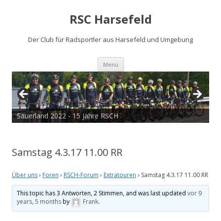
RSC Harsefeld
Der Club für Radsportler aus Harsefeld und Umgebung
Zum
Menü
Inhalt
springen
Sauerland 2022 - 15 Jahre RSCH
Samstag 4.3.17 11.00 RR
Über uns
›
Foren
›
RSCH-Forum
›
Extratouren
›
Samstag 4.3.17 11.00 RR
This topic has 3 Antworten, 2 Stimmen, and was last updated
vor 9
years, 5 months
by
Frank
.