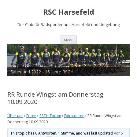
RSC Harsefeld
Der Club für Radsportler aus Harsefeld und Umgebung
Zum
Menü
Inhalt
springen
Sauerland 2022 - 15 Jahre RSCH
RR Runde Wingst am Donnerstag
10.09.2020
Über uns
›
Foren
›
RSCH-Forum
›
Extratouren
›
RR Runde Wingst am
Donnerstag 10.09.2020
This topic has 0 Antworten, 1 Stimme, and was last updated
vor 5