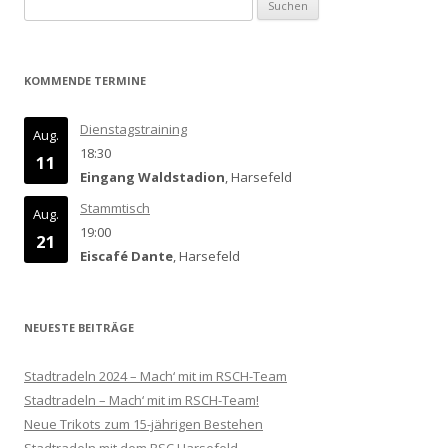
Suchen
nach:
KOMMENDE TERMINE
Dienstagstraining
Aug.
18:30
11
Eingang Waldstadion
, Harsefeld
Stammtisch
Aug.
19:00
21
Eiscafé Dante
, Harsefeld
NEUESTE BEITRÄGE
Stadtradeln 2024 – Mach‘ mit im RSCH-Team
Stadtradeln – Mach‘ mit im RSCH-Team!
Neue Trikots zum 15-jährigen Bestehen