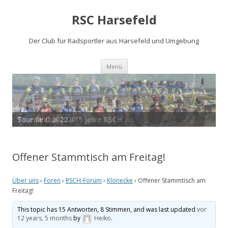
RSC Harsefeld
Der Club für Radsportler aus Harsefeld und Umgebung
Zum
Menü
Inhalt
springen
Sauerland 2022 - 15 Jahre RSCH
Tour de Cux 2020
Offener Stammtisch am Freitag!
Über uns
›
Foren
›
RSCH-Forum
›
Klönecke
›
Offener Stammtisch am
Freitag!
This topic has 15 Antworten, 8 Stimmen, and was last updated
vor
12 years, 5 months
by
Heiko
.