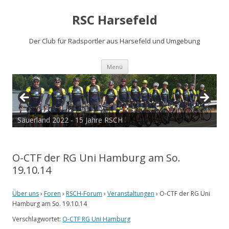
RSC Harsefeld
Der Club für Radsportler aus Harsefeld und Umgebung
Zum
Menü
Inhalt
springen
Sauerland 2022 - 15 Jahre RSCH
O-CTF der RG Uni Hamburg am So.
19.10.14
Über uns
›
Foren
›
RSCH-Forum
›
Veranstaltungen
›
O-CTF der RG Uni
Hamburg am So. 19.10.14
Verschlagwortet:
O-CTF RG Uni Hamburg