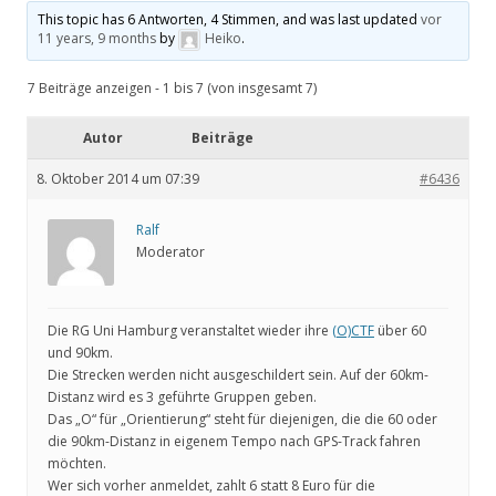
This topic has 6 Antworten, 4 Stimmen, and was last updated
vor
11 years, 9 months
by
Heiko
.
7 Beiträge anzeigen - 1 bis 7 (von insgesamt 7)
Autor
Beiträge
8. Oktober 2014 um 07:39
#6436
Ralf
Moderator
Die RG Uni Hamburg veranstaltet wieder ihre
(O)CTF
über 60
und 90km.
Die Strecken werden nicht ausgeschildert sein. Auf der 60km-
Distanz wird es 3 geführte Gruppen geben.
Das „O“ für „Orientierung“ steht für diejenigen, die die 60 oder
die 90km-Distanz in eigenem Tempo nach GPS-Track fahren
möchten.
Wer sich vorher anmeldet, zahlt 6 statt 8 Euro für die