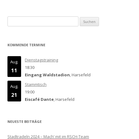
Suchen
nach:
KOMMENDE TERMINE
Dienstagstraining
Aug.
18:30
11
Eingang Waldstadion
, Harsefeld
Stammtisch
Aug.
19:00
21
Eiscafé Dante
, Harsefeld
NEUESTE BEITRÄGE
Stadtradeln 2024 – Mach‘ mit im RSCH-Team