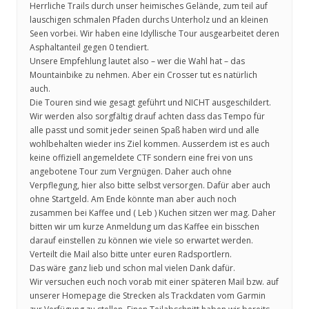
Herrliche Trails durch unser heimisches Gelände, zum teil auf
lauschigen schmalen Pfaden durchs Unterholz und an kleinen
Seen vorbei. Wir haben eine Idyllische Tour ausgearbeitet deren
Asphaltanteil gegen 0 tendiert.
Unsere Empfehlung lautet also – wer die Wahl hat – das
Mountainbike zu nehmen. Aber ein Crosser tut es natürlich
auch.
Die Touren sind wie gesagt geführt und NICHT ausgeschildert.
Wir werden also sorgfältig drauf achten dass das Tempo für
alle passt und somit jeder seinen Spaß haben wird und alle
wohlbehalten wieder ins Ziel kommen. Ausserdem ist es auch
keine offiziell angemeldete CTF sondern eine frei von uns
angebotene Tour zum Vergnügen. Daher auch ohne
Verpflegung, hier also bitte selbst versorgen. Dafür aber auch
ohne Startgeld. Am Ende könnte man aber auch noch
zusammen bei Kaffee und ( Leb ) Kuchen sitzen wer mag. Daher
bitten wir um kurze Anmeldung um das Kaffee ein bisschen
darauf einstellen zu können wie viele so erwartet werden.
Verteilt die Mail also bitte unter euren Radsportlern.
Das wäre ganz lieb und schon mal vielen Dank dafür.
Wir versuchen euch noch vorab mit einer späteren Mail bzw. auf
unserer Homepage die Strecken als Trackdaten vom Garmin