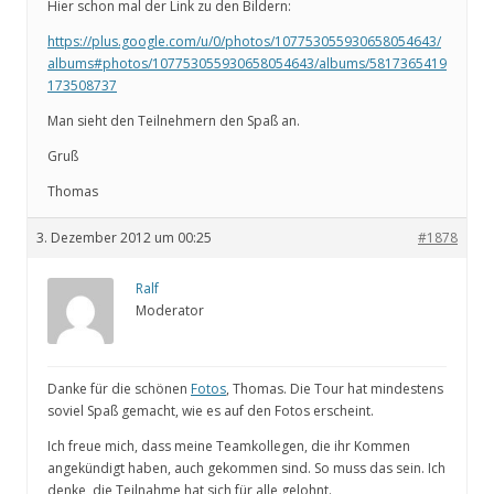
Hier schon mal der Link zu den Bildern:
https://plus.google.com/u/0/photos/107753055930658054643/
albums#photos/107753055930658054643/albums/5817365419
173508737
Man sieht den Teilnehmern den Spaß an.
Gruß
Thomas
3. Dezember 2012 um 00:25
#1878
Ralf
Moderator
Danke für die schönen
Fotos
, Thomas. Die Tour hat mindestens
soviel Spaß gemacht, wie es auf den Fotos erscheint.
Ich freue mich, dass meine Teamkollegen, die ihr Kommen
angekündigt haben, auch gekommen sind. So muss das sein. Ich
denke, die Teilnahme hat sich für alle gelohnt.