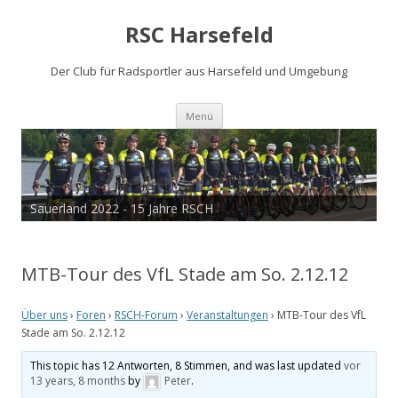
RSC Harsefeld
Der Club für Radsportler aus Harsefeld und Umgebung
Zum
Menü
Inhalt
springen
Sauerland 2022 - 15 Jahre RSCH
Tour de Cux 2020
MTB-Tour des VfL Stade am So. 2.12.12
Über uns
›
Foren
›
RSCH-Forum
›
Veranstaltungen
›
MTB-Tour des VfL
Stade am So. 2.12.12
This topic has 12 Antworten, 8 Stimmen, and was last updated
vor
13 years, 8 months
by
Peter
.