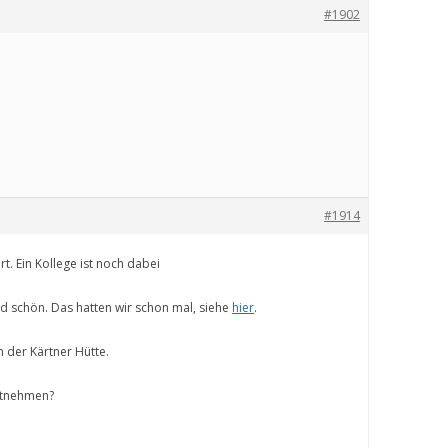
#1902
#1914
ert. Ein Kollege ist noch dabei
d schön. Das hatten wir schon mal, siehe
hier
.
 der Kärtner Hütte.
itnehmen?