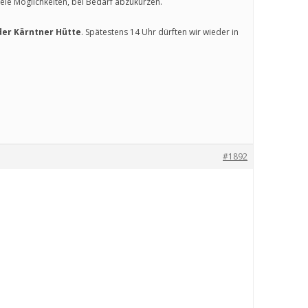
viele Möglichkeiten, bei Bedarf abzukürzen.
der Kärntner Hütte
. Spätestens 14 Uhr dürften wir wieder in
#1892