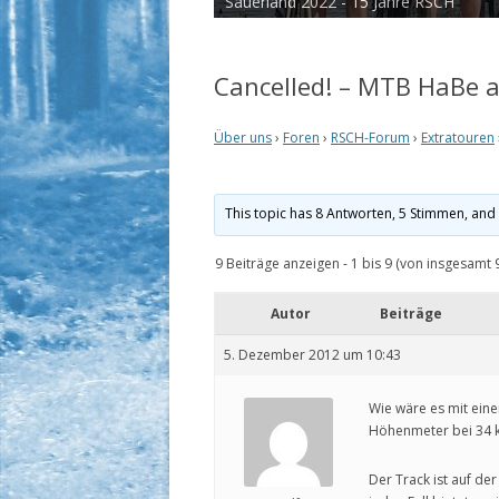
Sauerland 2022 - 15 Jahre RSCH
Tour de Cux 2020
Cancelled! – MTB HaBe a
Über uns
›
Foren
›
RSCH-Forum
›
Extratouren
This topic has 8 Antworten, 5 Stimmen, an
9 Beiträge anzeigen - 1 bis 9 (von insgesamt 
Autor
Beiträge
5. Dezember 2012 um 10:43
Wie wäre es mit ein
Höhenmeter bei 34 k
Der Track ist auf de