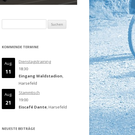
Suchen
nach:
KOMMENDE TERMINE
Dienstagstraining
Aug.
18:30
11
Eingang Waldstadion
,
Harsefeld
Stammtisch
Aug.
19:00
21
Eiscafé Dante
, Harsefeld
NEUESTE BEITRÄGE