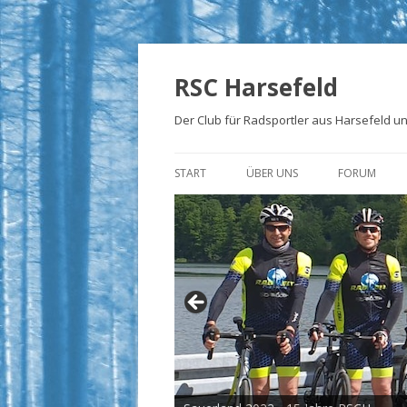
RSC Harsefeld
Der Club für Radsportler aus Harsefeld 
START
ÜBER UNS
FORUM
ÜBER UNS
UNSERE STRECKEN
FOTOALBEN
PRESSE
TRIKOTS
IMPRESSUM