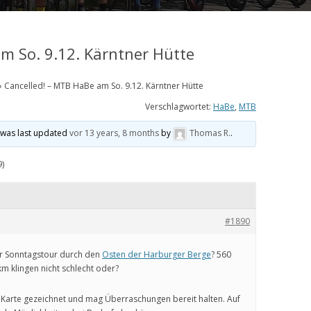
m So. 9.12. Kärntner Hütte
›
Cancelled! – MTB HaBe am So. 9.12. Kärntner Hütte
Verschlagwortet:
HaBe
,
MTB
d was last updated
vor 13 years, 8 months
by
Thomas R.
.
9)
#1890
er Sonntagstour durch den
Osten der Harburger Berge
? 560
m klingen nicht schlecht oder?
r Karte gezeichnet und mag Überraschungen bereit halten. Auf