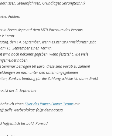
ndernissen, Steilabfahrten, Grundlagen Sprungtechnik
reten Fakten:
et in Zeven-Aspe auf dem MTB-Parcours des Vereins
V.“ statt.
tag, den 14. September, wenn es genug Anmeldungen gibt,
am 15. September einen Termin.
t wird noch bekannt gegeben, wenn feststeht, wie viele
angemeldet haben.
s Seminar betragen 60 Euro, diese sind vorab zu zahlen!
meldungen an mich unter den unten angegebenen
iten, Bankverbindung für die Zahlung schicke ich dann direkt
s ist der 2. September.
 habe ich einen
Flyer des Power-Flower Teams
mit
ffizielle Werbeplakat“ folgt demnächst!
 hoffentlich bis bald, Konrad