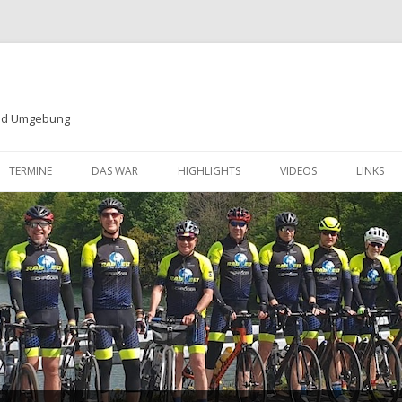
und Umgebung
Zum
Inhalt
TERMINE
DAS WAR
HIGHLIGHTS
VIDEOS
LINKS
springen