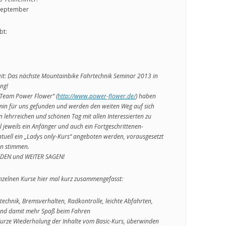
 September
bt:
weit: Das nächste Mountainbike Fahrtechnik Seminar 2013 in
ung!
Team Power Flower“ (
http://www.power-flower.de/
) haben
min für uns gefunden und werden den weiten Weg auf sich
lehrreichen und schönen Tag mit allen Interessierten zu
ll jeweils ein Anfänger und auch ein Fortgeschrittenen-
tuell ein „Ladys only-Kurs“ angeboten werden, vorausgesetzt
n stimmen.
LDEN und WEITER SAGEN!
inzelnen Kurse hier mal kurz zusammengefasst:
echnik, Bremsverhalten, Radkontrolle, leichte Abfahrten,
und damit mehr Spaß beim Fahren
 Kurze Wiederholung der Inhalte vom Basic-Kurs, überwinden