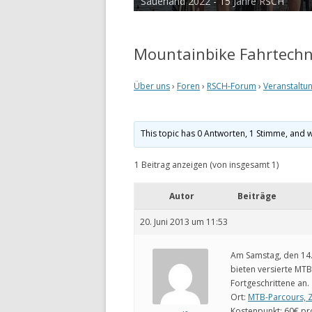
Sauerland 2022 - 15 Jahre RSCH
Tour de Cux 2020
Mountainbike Fahrtechn
Über uns
›
Foren
›
RSCH-Forum
›
Veranstaltu
This topic has 0 Antworten, 1 Stimme, and 
1 Beitrag anzeigen (von insgesamt 1)
Autor
Beiträge
20. Juni 2013 um 11:53
Am Samstag, den 14.
bieten versierte MT
Fortgeschrittene an.
Ort:
MTB-Parcours, 
Kostenpunkt: 60€ pr