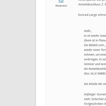
Ralf
Anmeldeschluss: 2.
Moderator
Konrad Lange schrei
Hallo ,
es ist wieder so
Zeven ist in Plan
Die Mädels vom „
wieder einen Ter
nehmen, um einen 
verbringen. Es so
Seminar und even
die Anmeldezahle
Also: ALLE ANME
Die Inhalte der e
Anfänger: Kurvent
mehr Sicherheit 
Fortgeschritten: