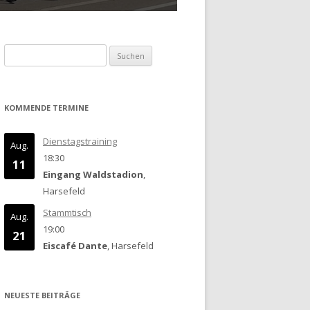
Suchen
nach:
KOMMENDE TERMINE
Dienstagstraining
Aug.
18:30
11
Eingang Waldstadion
,
Harsefeld
Stammtisch
Aug.
19:00
21
Eiscafé Dante
, Harsefeld
NEUESTE BEITRÄGE