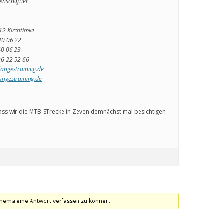
enschaftler
12 Kirchtimke
40 06 22
40 06 23
96 22 52 66
langestraining.de
angestraining.de
 dass wir die MTB-STrecke in Zeven demnächst mal besichtigen
hema eine Antwort verfassen zu können.