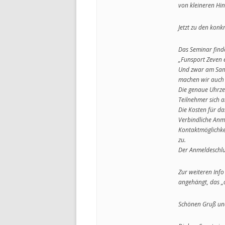
von kleineren Hi
Jetzt zu den konk
Das Seminar find
„Funsport Zeven e.
Und zwar am Sams
machen wir auch 
Die genaue Uhrzei
Teilnehmer sich 
Die Kosten für da
Verbindliche An
Kontaktmöglichke
zu.
Der Anmeldeschlus
Zur weiteren Info
angehängt, das „o
Schönen Gruß und