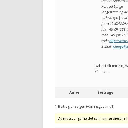
Diplom Sportwiss
Konrad Lange
langestraining.de
Richtweg 4 | 274
fon +49 (0)4289.
fax +49 (0)4289.
mob +49 (0)176.
web:
http://www.
E-Mail:
k.lange@l
Dabei fällt mir ein,
könnten.
Autor
Beiträge
1 Beitrag anzeigen (von insgesamt 1)
Du musst angemeldet sein, um zu diesem T