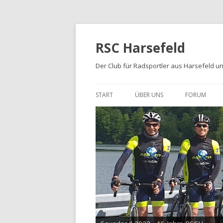
RSC Harsefeld
Der Club für Radsportler aus Harsefeld 
START
ÜBER UNS
FORUM
ÜBER UNS
UNSERE STRECKEN
FOTOALBEN
PRESSE
TRIKOTS
IMPRESSUM