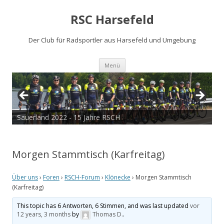
RSC Harsefeld
Der Club für Radsportler aus Harsefeld und Umgebung
Zum
Menü
Inhalt
springen
Sauerland 2022 - 15 Jahre RSCH
Tour de Cux 2020
Morgen Stammtisch (Karfreitag)
Über uns
›
Foren
›
RSCH-Forum
›
Klönecke
›
Morgen Stammtisch
(Karfreitag)
This topic has 6 Antworten, 6 Stimmen, and was last updated
vor
12 years, 3 months
by
Thomas D.
.