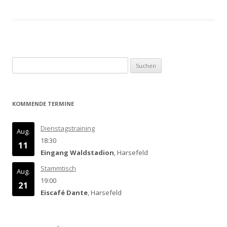
Suchen
nach:
KOMMENDE TERMINE
Dienstagstraining
Aug.
18:30
11
Eingang Waldstadion
, Harsefeld
Stammtisch
Aug.
19:00
21
Eiscafé Dante
, Harsefeld