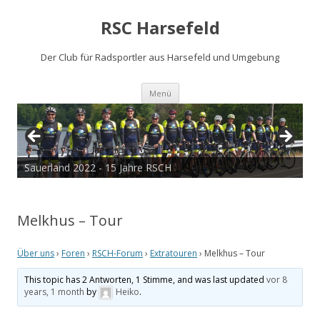
RSC Harsefeld
Der Club für Radsportler aus Harsefeld und Umgebung
Zum
Menü
Inhalt
springen
Sauerland 2022 - 15 Jahre RSCH
Melkhus – Tour
Über uns
›
Foren
›
RSCH-Forum
›
Extratouren
›
Melkhus – Tour
This topic has 2 Antworten, 1 Stimme, and was last updated
vor 8
years, 1 month
by
Heiko
.