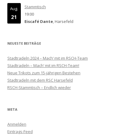
Stammtisch
Aug.
19:00
21
Eiscafé Dante
, Harsefeld
NEUESTE BEITRÄGE
Stadtradeln 2024 – Mach‘ mit im RSCH-Team
Stadtradeln – Mach‘ mit im RSCH-Team!
Neue Trikots zum 15-jährigen Bestehen
Stadtradeln mit dem RSC Harsefeld
RSCH-Stammtisch – Endlich wieder
META
Anmelden
Eintrags-Feed