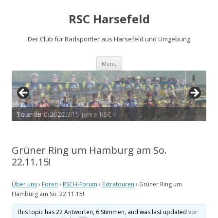
RSC Harsefeld
Der Club für Radsportler aus Harsefeld und Umgebung
Zum
Menü
Inhalt
springen
Sauerland 2022 - 15 Jahre RSCH
Tour de Cux 2020
Grüner Ring um Hamburg am So.
22.11.15!
Über uns
›
Foren
›
RSCH-Forum
›
Extratouren
›
Grüner Ring um
Hamburg am So. 22.11.15!
This topic has 22 Antworten, 6 Stimmen, and was last updated
vor