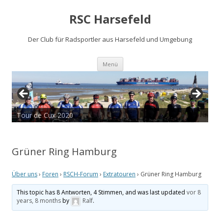
RSC Harsefeld
Der Club für Radsportler aus Harsefeld und Umgebung
Zum
Menü
Inhalt
springen
Tour de Cux 2020
Grüner Ring Hamburg
Über uns
›
Foren
›
RSCH-Forum
›
Extratouren
›
Grüner Ring Hamburg
This topic has 8 Antworten, 4 Stimmen, and was last updated
vor 8
years, 8 months
by
Ralf
.