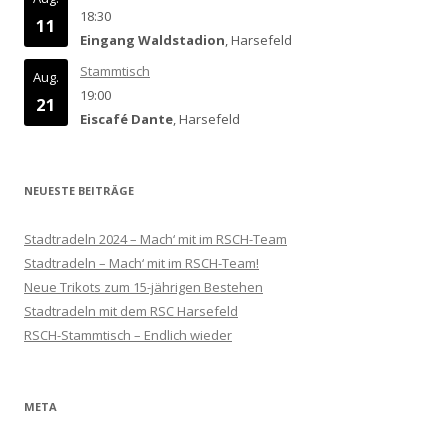
18:30
11
Eingang Waldstadion
, Harsefeld
Stammtisch
Aug.
19:00
21
Eiscafé Dante
, Harsefeld
NEUESTE BEITRÄGE
Stadtradeln 2024 – Mach‘ mit im RSCH-Team
Stadtradeln – Mach‘ mit im RSCH-Team!
Neue Trikots zum 15-jährigen Bestehen
Stadtradeln mit dem RSC Harsefeld
RSCH-Stammtisch – Endlich wieder
META